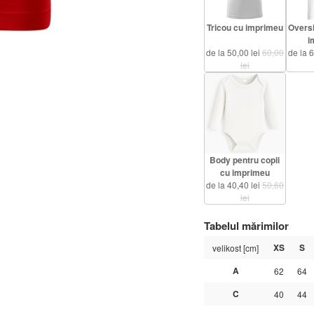
Tricou cu imprimeu
Oversi
i
de la 50,00 lei
60,00
de la 
lei
Body pentru copii
cu imprimeu
de la 40,40 lei
50,60
lei
Tabelul mărimilor
XS
S
velikost [cm]
A
62
64
C
40
44