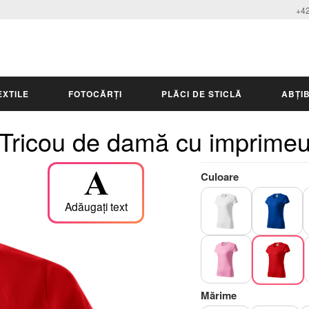
+42
EXTILE
FOTOCĂRȚI
PLĂCI DE STICLĂ
ABȚIB
Tricou de damă cu imprime
Culoare
Adăugați text
Mărime