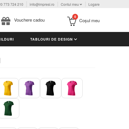
0 773 724 210
info@impresi.ro
Contul meu
Logare
0
Vouchere cadou
Coşul meu
ILDURI
TABLOURI DE DESIGN
u