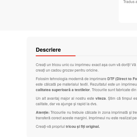
Tradus 
Descriere
Creați un tricou unic cu imprimeu exact așa cum vă doriți! Vă
creați un cadou grozav pentru oricine.
Folosim tehnologia modernă de imprimare
DTF (Direct to Foi
este călcată pe materialul textil. Rezultatul este un imprimeu 
calitatea superioară a textilelor
. Tricourile sunt fabricate di
Un alt avantaj major al nostru este
viteza
. Știm că timpul 
calitate, dar va ajunge și rapid la dvs.
Atenție:
Tricourile nu trebuie călcate în zona imprimată și t
transferă corect aceste margini. Imprimeul nu este realizat pes
Creați-vă propriul
tricou și fiți original.