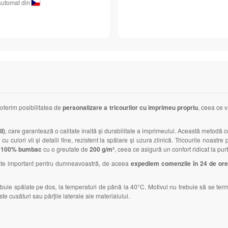
automat din
 oferim posibilitatea de
personalizare a tricourilor cu imprimeu propriu
, ceea ce v
l)
, care garantează o calitate înaltă și durabilitate a imprimeului. Această metodă co
cu culori vii și detalii fine, rezistent la spălare și uzura zilnică. Tricourile noas
n
100% bumbac
cu o greutate de
200 g/m²
, ceea ce asigură un confort ridicat la purt
este important pentru dumneavoastră, de aceea
expediem comenzile în 24 de or
rebuie spălate pe dos, la temperaturi de până la 40°C. Motivul nu trebuie să se te
te cusături sau părțile laterale ale materialului.