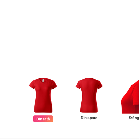
Din spate
Stân
Din față