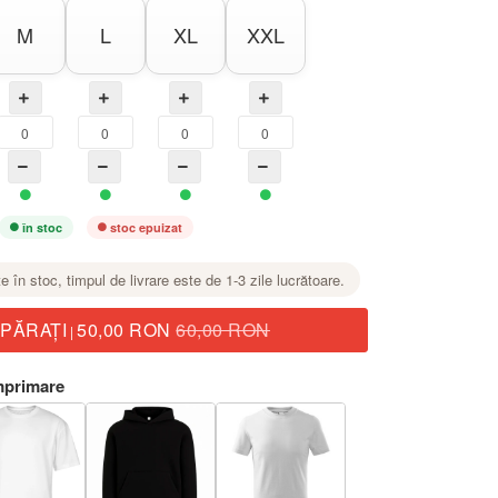
M
L
XL
XXL
în stoc
stoc epuizat
te în stoc, timpul de livrare este de 1-3 zile lucrătoare.
PĂRAŢI
50,00 RON
60,00 RON
|
mprimare