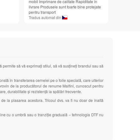
mobil Imprimare de calitate Rapiditate în
livrare Produsele sunt foarte bine protejate
pentru transport
Tradus automat din
ă permite să vă exprimați stilul, să vă susțineți brandul sau să
nstă în transferarea cernelei pe o folie specială, care ulterior
tre provin de la producătorul de renume Malfini, cunoscut pentru
are, durabilitate și rezistență la spălări frecvente.
e
de la plasarea acestora. Tricoul dvs. va fi nu doar de înaltă
rmine cu o umbră sau o tranziție graduală – tehnologia DTF nu