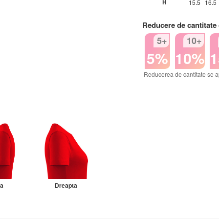
H
15.5
16.5
Reducere de cantitate
5+
10+
5%
10%
Reducerea de cantitate se a
ga
Dreapta