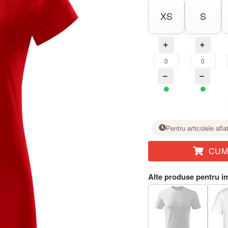
XS
S
Pentru articolele afla
CUM
La mărimea dorită, setați numărul de bucăți cu butonul +.
Alte produse pentru i