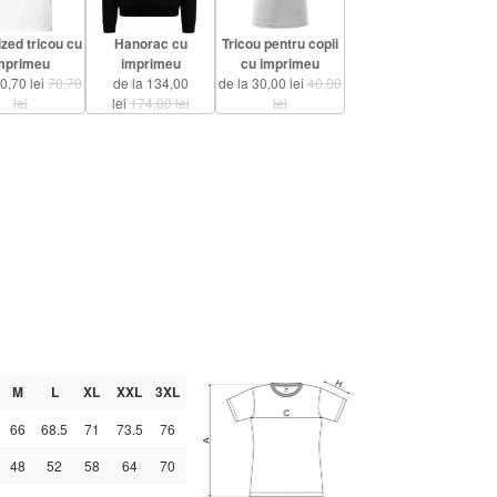
zed tricou cu
Hanorac cu
Tricou pentru copii
mprimeu
imprimeu
cu imprimeu
60,70 lei
70,70
de la 134,00
de la 30,00 lei
40,00
lei
lei
174,00 lei
lei
M
L
XL
XXL
3XL
66
68.5
71
73.5
76
48
52
58
64
70