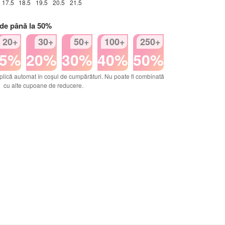
17.5
18.5
19.5
20.5
21.5
 de până la 50%
20+
30+
50+
100+
250+
15%
20%
30%
40%
50%
plică automat în coșul de cumpărături. Nu poate fi combinată
cu alte cupoane de reducere.