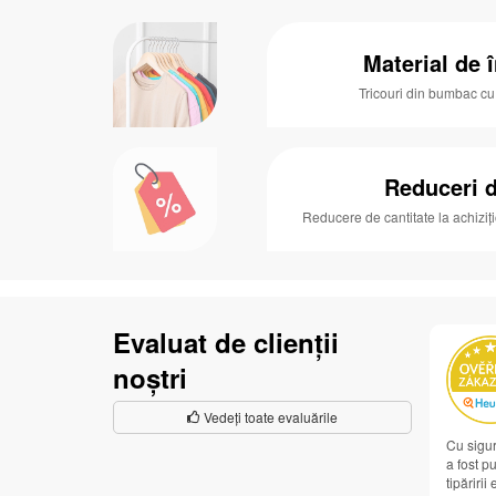
Material de î
Tricouri din bumbac c
Reduceri d
Reducere de cantitate la achiziț
Evaluat de clienții
noștri
Vedeți toate evaluările
Cu sigur
a fost pu
tipăririi