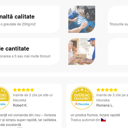
naltă calitate
u o greutate de 200g/m2
Tricourile s
e cantitate
ionarea a 5 sau mai multe tricouri
înainte de 3 zile pe site-ul
înainte de 3 zile pe s
Heureka
Heureka
Robert K.
Romana L.
anță voi comanda din nou – livrarea
un produs frumos, livrare rapidă
r și simplu super rapidă, iar calitatea
Tradus automat din
 este excelentă