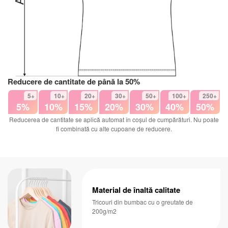
Reducere de cantitate de până la 50%
5+
10+
20+
30+
50+
100+
250+
5%
10%
15%
20%
30%
40%
50%
Reducerea de cantitate se aplică automat în coșul de cumpărături. Nu poate
fi combinată cu alte cupoane de reducere.
Material de înaltă calitate
Tricouri din bumbac cu o greutate de
200g/m2