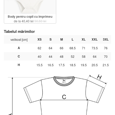
Body pentru copii cu imprimeu
de la 40,40 lei
50,60 lei
Tabelul mărimilor
XS
S
M
L
XL
XXL
3XL
velikost [cm]
A
62
64
66
68.5
71
73.5
76
C
40
44
48
52
58
64
70
H
15.5
16.5
17.5
18.5
19.5
20.5
21.5