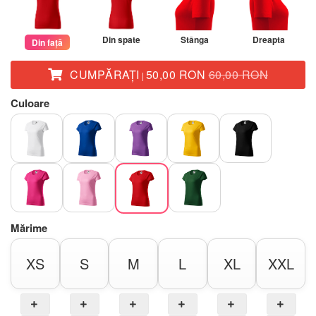
Din spate
Stânga
Dreapta
Din față
CUMPĂRAŢI
50,00 RON
60,00 RON
|
Culoare
Mărime
XS
S
M
L
XL
XXL