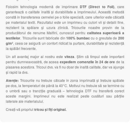
Folosim tehnologia modernă de imprimare
DTF (Direct to Foil)
, care
garantează o calitate înaltă și durabilitate a imprimeului. Această metodă
constă în transferarea cernelei pe o folie specială, care ulterior este călcată
pe materialul textil. Rezultatul este un imprimeu cu culori vii și detalii fine,
rezistent la spălare și uzura zilnică. Tricourile noastre provin de la
producătorul de renume Malfini, cunoscut pentru
calitatea superioară a
textilelor
. Tricourile sunt fabricate din
100% bumbac
cu o greutate de
200
g/m²
, ceea ce asigură un confort ridicat la purtare, durabilitate și rezistență
la spălări frecvente.
Un alt avantaj major al nostru este
viteza
. Știm că timpul este important
pentru dumneavoastră, de aceea
expediem comenzile în 24 de ore
de la
plasarea acestora. Tricoul dvs. va fi nu doar de înaltă calitate, dar va ajunge
și rapid la dvs.
Atenție:
Tricourile nu trebuie călcate în zona imprimată și trebuie spălate
pe dos, la temperaturi de până la 40°C. Motivul nu trebuie să se termine cu
o umbră sau o tranziție graduală – tehnologia DTF nu transferă corect
aceste margini. Imprimeul nu este realizat peste cusături sau părțile
laterale ale materialului.
Creați-vă propriul
tricou și fiți original.