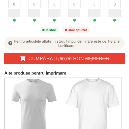
în stoc
stoc epuizat
Pentru articolele aflate în stoc, timpul de livrare este de 1-3 zile
lucrătoare.
CUMPĂRAŢI
50,00 RON
60,00 RON
|
La mărimea dorită, setați numărul de bucăți cu butonul +.
Alte produse pentru imprimare