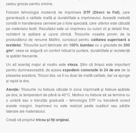
cadou grozav pentru oricine.
Folosim tehnologia modernă de imprimare
DTF (Direct to Foil)
, care
garantează o calitate înaltă și durabilitate a imprimeului. Această metodă
constă în transferarea cernelei pe o folie specială, care ulterior este călcată
pe materialul textil. Rezultatul este un imprimeu cu culori vii și detalii fine,
rezistent la spălare și uzura zilnică. Tricourile noastre provin de la
producătorul de renume Malfini, cunoscut pentru
calitatea superioară a
textilelor
. Tricourile sunt fabricate din
100% bumbac
cu o greutate de
200
g/m²
, ceea ce asigură un confort ridicat la purtare, durabilitate și rezistență
la spălări frecvente.
Un alt avantaj major al nostru este
viteza
. Știm că timpul este important
pentru dumneavoastră, de aceea
expediem comenzile în 24 de ore
de la
plasarea acestora. Tricoul dvs. va fi nu doar de înaltă calitate, dar va ajunge
și rapid la dvs.
Atenție:
Tricourile nu trebuie călcate în zona imprimată și trebuie spălate
pe dos, la temperaturi de până la 40°C. Motivul nu trebuie să se termine cu
o umbră sau o tranziție graduală – tehnologia DTF nu transferă corect
aceste margini. Imprimeul nu este realizat peste cusături sau părțile
laterale ale materialului.
Creați-vă propriul
tricou și fiți original.