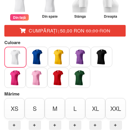
Din spate
Stânga
Dreapta
Din față
CUMPĂRAŢI
50,00 RON
60,00 RON
|
Culoare
Mărime
XS
S
M
L
XL
XXL