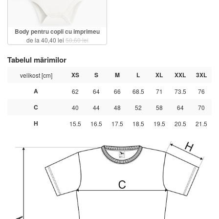
Body pentru copii cu imprimeu
de la 40,40 lei
50,60 lei
Tabelul mărimilor
XS
S
M
L
XL
XXL
3XL
velikost [cm]
A
62
64
66
68.5
71
73.5
76
C
40
44
48
52
58
64
70
H
15.5
16.5
17.5
18.5
19.5
20.5
21.5