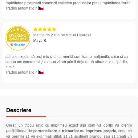
rapiditatea procesării comenzii calitatea produselor prețul rapiditatea livrării
Tradus automat din
înainte de 2 zile pe site-ul Heureka
Maya B.
calitate excelentă preț mic și chiar merită sunt foarte mulțumită, chiar și ca
cadou am comandat și a doua zi am primit deja două albume foto tipărite,
nimic
Tradus automat din
Descriere
Creați un tricou unic cu imprimeu exact așa cum vă doriți! Vă oferim
posibilitatea de
personalizare a tricourilor cu imprimeu propriu
, ceea ce
vă permite să vă exprimați stilul, să vă susțineți brandul sau să creați un