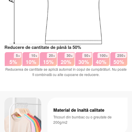
Reducere de cantitate de până la 50%
5+
10+
20+
30+
50+
100+
250+
5%
10%
15%
20%
30%
40%
50%
Reducerea de cantitate se aplică automat în coșul de cumpărături. Nu poate
fi combinată cu alte cupoane de reducere.
Material de înaltă calitate
Tricouri din bumbac cu o greutate de
200g/m2