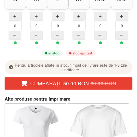
în stoc
stoc epuizat
Pentru articolele aflate în stoc, timpul de livrare este de 1-3 zile
lucrătoare.
CUMPĂRAŢI
50,00 RON
60,00 RON
|
La mărimea dorită, setați numărul de bucăți cu butonul +.
Alte produse pentru imprimare