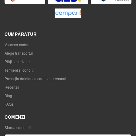
CUMPĂRĂTURI
Voucher cadou
Alege transportul
Plăți securizate
Termeni și condiții
Protecția datelor cu caracter personal
Recenzii
Blog
FAQs
COMENZI
Starea comenzii
Comenzile mele