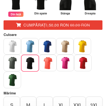
Din spate
Stânga
Dreapta
Din față
CUMPĂRAŢI
50,00 RON
60,00 RON
|
Culoare
Mărime
S
M
L
XL
XXL
3XL