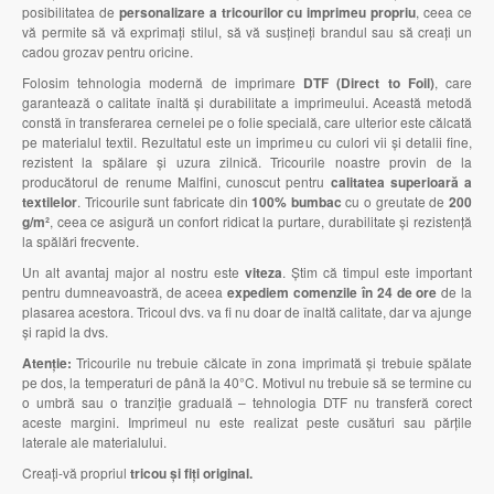
posibilitatea de
personalizare a tricourilor cu imprimeu propriu
, ceea ce
vă permite să vă exprimați stilul, să vă susțineți brandul sau să creați un
cadou grozav pentru oricine.
Folosim tehnologia modernă de imprimare
DTF (Direct to Foil)
, care
garantează o calitate înaltă și durabilitate a imprimeului. Această metodă
constă în transferarea cernelei pe o folie specială, care ulterior este călcată
pe materialul textil. Rezultatul este un imprimeu cu culori vii și detalii fine,
rezistent la spălare și uzura zilnică. Tricourile noastre provin de la
producătorul de renume Malfini, cunoscut pentru
calitatea superioară a
textilelor
. Tricourile sunt fabricate din
100% bumbac
cu o greutate de
200
g/m²
, ceea ce asigură un confort ridicat la purtare, durabilitate și rezistență
la spălări frecvente.
Un alt avantaj major al nostru este
viteza
. Știm că timpul este important
pentru dumneavoastră, de aceea
expediem comenzile în 24 de ore
de la
plasarea acestora. Tricoul dvs. va fi nu doar de înaltă calitate, dar va ajunge
și rapid la dvs.
Atenție:
Tricourile nu trebuie călcate în zona imprimată și trebuie spălate
pe dos, la temperaturi de până la 40°C. Motivul nu trebuie să se termine cu
o umbră sau o tranziție graduală – tehnologia DTF nu transferă corect
aceste margini. Imprimeul nu este realizat peste cusături sau părțile
laterale ale materialului.
Creați-vă propriul
tricou și fiți original.