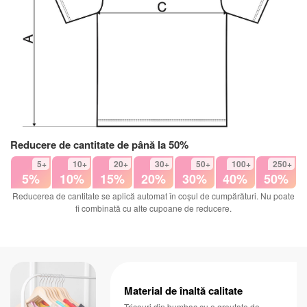
Reducere de cantitate de până la 50%
5+
10+
20+
30+
50+
100+
250+
5%
10%
15%
20%
30%
40%
50%
Reducerea de cantitate se aplică automat în coșul de cumpărături. Nu poate
fi combinată cu alte cupoane de reducere.
Material de înaltă calitate
Tricouri din bumbac cu o greutate de