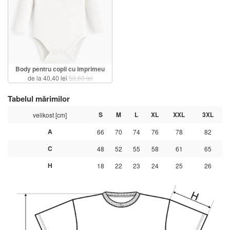
Body pentru copii cu imprimeu
de la 40,40 lei
50,60 lei
Tabelul mărimilor
S
M
L
XL
XXL
3XL
velikost [cm]
A
66
70
74
76
78
82
C
48
52
55
58
61
65
H
18
22
23
24
25
26