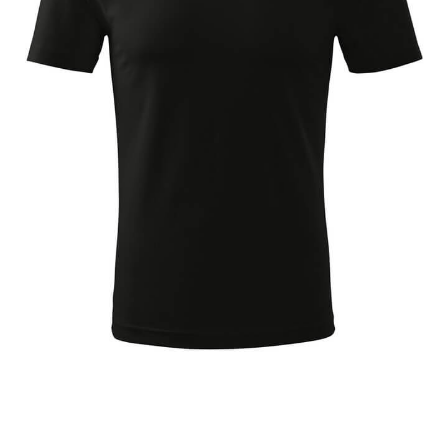
Călătorii
139
Băuturi
19
Mâncare
71
Anotimp
114
Crăciun
34
Animale
158