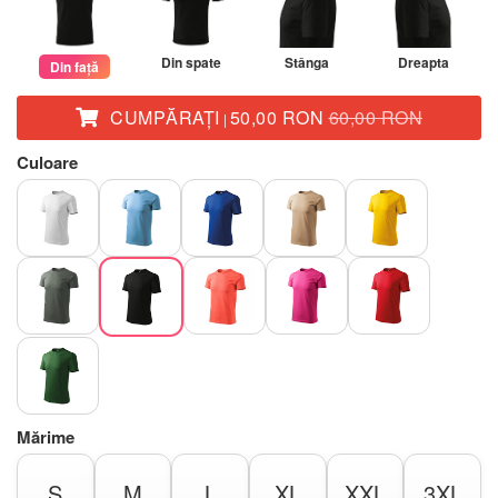
Din spate
Stânga
Dreapta
Din față
CUMPĂRAŢI
50,00 RON
60,00 RON
|
Culoare
Mărime
S
M
L
XL
XXL
3XL