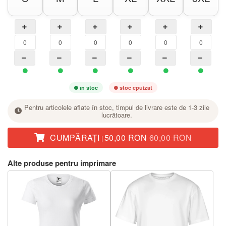
în stoc
stoc epuizat
Pentru articolele aflate în stoc, timpul de livrare este de 1-3 zile
lucrătoare.
CUMPĂRAŢI
50,00 RON
60,00 RON
|
La mărimea dorită, setați numărul de bucăți cu butonul +.
Alte produse pentru imprimare