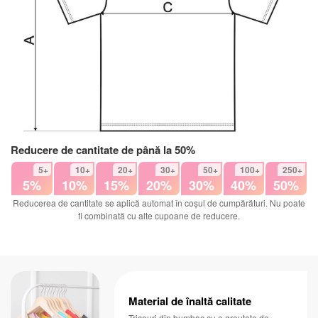
Reducere de cantitate de până la 50%
5+
10+
20+
30+
50+
100+
250+
5%
10%
15%
20%
30%
40%
50%
Reducerea de cantitate se aplică automat în coșul de cumpărături. Nu poate
fi combinată cu alte cupoane de reducere.
Material de înaltă calitate
Tricouri din bumbac cu o greutate de