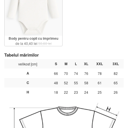
Body pentru copii cu imprimeu
de la 40,40 lei
50,60 lei
Tabelul mărimilor
S
M
L
XL
XXL
3XL
velikost [cm]
A
66
70
74
76
78
82
C
48
52
55
58
61
65
H
18
22
23
24
25
26