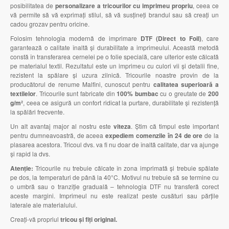
posibilitatea de
personalizare a tricourilor cu imprimeu propriu
, ceea ce
vă permite să vă exprimați stilul, să vă susțineți brandul sau să creați un
cadou grozav pentru oricine.
Folosim tehnologia modernă de imprimare
DTF (Direct to Foil)
, care
garantează o calitate înaltă și durabilitate a imprimeului. Această metodă
constă în transferarea cernelei pe o folie specială, care ulterior este călcată
pe materialul textil. Rezultatul este un imprimeu cu culori vii și detalii fine,
rezistent la spălare și uzura zilnică. Tricourile noastre provin de la
producătorul de renume Malfini, cunoscut pentru
calitatea superioară a
textilelor
. Tricourile sunt fabricate din
100% bumbac
cu o greutate de
200
g/m²
, ceea ce asigură un confort ridicat la purtare, durabilitate și rezistență
la spălări frecvente.
Un alt avantaj major al nostru este
viteza
. Știm că timpul este important
pentru dumneavoastră, de aceea
expediem comenzile în 24 de ore
de la
plasarea acestora. Tricoul dvs. va fi nu doar de înaltă calitate, dar va ajunge
și rapid la dvs.
Atenție:
Tricourile nu trebuie călcate în zona imprimată și trebuie spălate
pe dos, la temperaturi de până la 40°C. Motivul nu trebuie să se termine cu
o umbră sau o tranziție graduală – tehnologia DTF nu transferă corect
aceste margini. Imprimeul nu este realizat peste cusături sau părțile
laterale ale materialului.
Creați-vă propriul
tricou și fiți original.