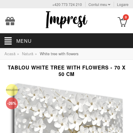
+420 773 724 210
Contul meu
Logare
0
MENU
»
»
Acasă
Natură
White tree with flowers
TABLOU WHITE TREE WITH FLOWERS - 70 X
50 CM
REDUCERE
-26%