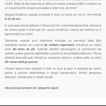
CASĂ. Știați că decorațiunile și tablourile alese corespunzător în interior au
un impact pozitiv asupra percepției și stării dvs. de bine?
Alegeți-vă tabloul, plasați comanda în doar un minut, iar noi vi-l vom trimite
în 24 de ore.
În perioada premergătoare Crăciunului din noiembrie/decembrie, termenul
de livrare poate fi prelungit din cauza numărului crescut de comenzi și a
aglomerației la curieri.
Tablourile noastre sunt imprimate ecologic, cu cerneluri latex fără
substanțe nocive, pe o pânză
de calitate superioară
, întinsă pe un cadru
solid
din lemn de pin
. Datorită utilizării tehnologiilor și cernelurilor de
calitate, putem garanta stabilitatea culorilor și durabilitatea tabloului. Pânza
artistică texturată este întinsă pe marginile cadrului, creând astfel un efect
3D remarcabil pe perete.
Fiecare tablou este ambalat în folie cu bule și apoi în ambalaj de carton
pentru a preveni deteriorarea în timpul transportului. Pentru ștergerea
tabloului, utilizați doar o cârpă uscată.
Alte produse similare din categoria natură