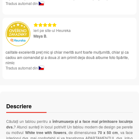
Tradus automat din
ieri pe site-ul Heureka
Maya B.
calitate excelentă preț mic și chiar merită sunt foarte mulțumită, chiar și ca
cadou am comandat și a doua zi am primit deja două albume foto tipărite,
nimic
Tradus automat din
Descriere
Căutați un tablou pentru a
înfrumuseța și a face mai primitoare locuința
dvs.
? Atunci sunteți în locul potrivit! Un tablou modern de design pe perete
cu motivul
White tree with flowers
, de dimensiunea
70 x 50 cm
, va face
interiorul dvs. mai confortabil și va transforma APARTAMENTUL dvs. într-o