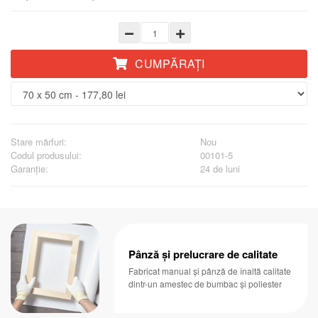
CUMPĂRAŢI
Stare mărfuri:
Nou
Codul produsului:
00101-5
Garanţie:
24 de luni
Pânză și prelucrare de calitate
Fabricat manual și pânză de înaltă calitate
dintr-un amestec de bumbac și poliester