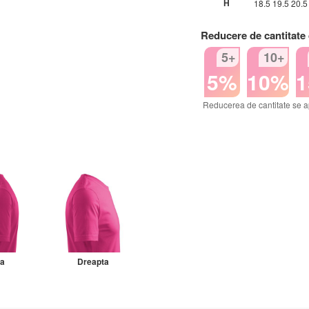
H
18.5
19.5
20.5
Reducere de cantitate
5+
10+
5%
10%
Reducerea de cantitate se a
ga
Dreapta