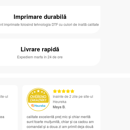
Imprimare durabilă
unt imprimate folosind tehnologia DTF cu culori de înaltă calitate
Livrare rapidă
Expediem marfa în 24 de ore
ite-ul
înainte de 2 zile pe site-ul
Heureka
Maya B.
tea
calitate excelentă preț mic și chiar merită
sunt foarte mulțumită, chiar și ca cadou am
comandat și a doua zi am primit deja două