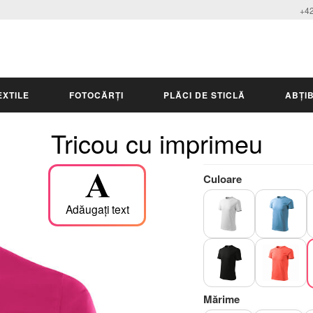
+42
EXTILE
FOTOCĂRȚI
PLĂCI DE STICLĂ
ABȚIB
Tricou cu imprimeu
Culoare
Adăugați text
Mărime