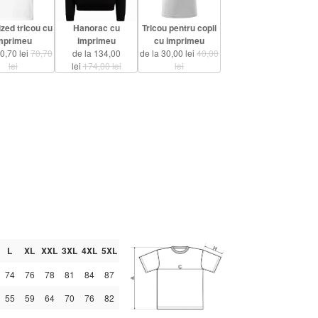
zed tricou cu
Hanorac cu
Tricou pentru copii
mprimeu
imprimeu
cu imprimeu
60,70 lei
70,70
de la 134,00
de la 30,00 lei
40,00
lei
lei
174,00 lei
lei
L
XL
XXL
3XL
4XL
5XL
74
76
78
81
84
87
55
59
64
70
76
82