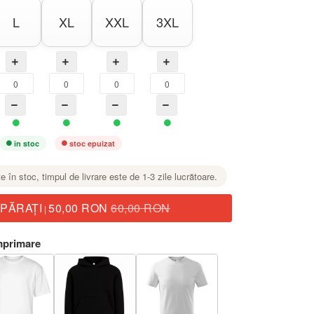
L
XL
XXL
3XL
în stoc
stoc epuizat
te în stoc, timpul de livrare este de 1-3 zile lucrătoare.
PĂRAŢI
50,00 RON
60,00 RON
|
mprimare