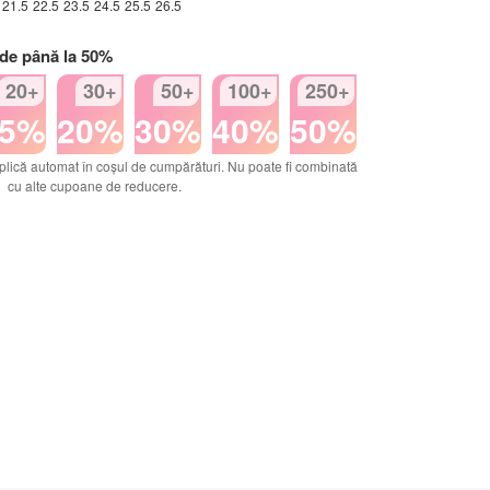
21.5
22.5
23.5
24.5
25.5
26.5
 de până la 50%
20+
30+
50+
100+
250+
15%
20%
30%
40%
50%
plică automat în coșul de cumpărături. Nu poate fi combinată
cu alte cupoane de reducere.