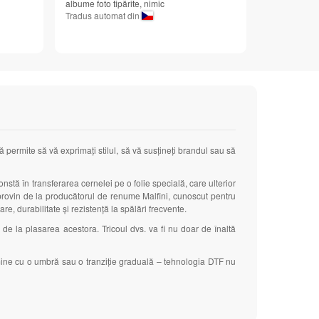
albume foto tipărite, nimic
Tradus automat din
ă permite să vă exprimați stilul, să vă susțineți brandul sau să
nstă în transferarea cernelei pe o folie specială, care ulterior
tre provin de la producătorul de renume Malfini, cunoscut pentru
are, durabilitate și rezistență la spălări frecvente.
e
de la plasarea acestora. Tricoul dvs. va fi nu doar de înaltă
rmine cu o umbră sau o tranziție graduală – tehnologia DTF nu