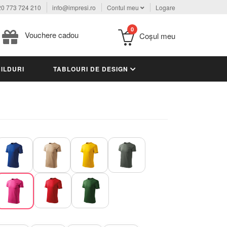
0 773 724 210
info@impresi.ro
Contul meu
Logare
0
Vouchere cadou
Coşul meu
ILDURI
TABLOURI DE DESIGN