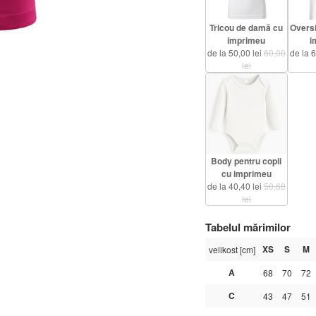
Tricou de damă cu
Oversi
imprimeu
i
de la 50,00 lei
60,00
de la 
lei
Body pentru copii
cu imprimeu
de la 40,40 lei
50,60
lei
Tabelul mărimilor
XS
S
M
velikost [cm]
A
68
70
72
C
43
47
51