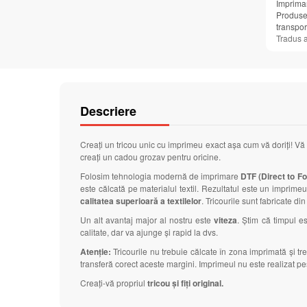
Imprimar
Produsel
transpor
Tradus 
Descriere
Creați un tricou unic cu imprimeu exact așa cum vă doriți! Vă
creați un cadou grozav pentru oricine.
Folosim tehnologia modernă de imprimare
DTF (Direct to Foi
este călcată pe materialul textil. Rezultatul este un imprimeu 
calitatea superioară a textilelor
. Tricourile sunt fabricate di
Un alt avantaj major al nostru este
viteza
. Știm că timpul 
calitate, dar va ajunge și rapid la dvs.
Atenție:
Tricourile nu trebuie călcate în zona imprimată și t
transferă corect aceste margini. Imprimeul nu este realizat pes
Creați-vă propriul
tricou și fiți original.