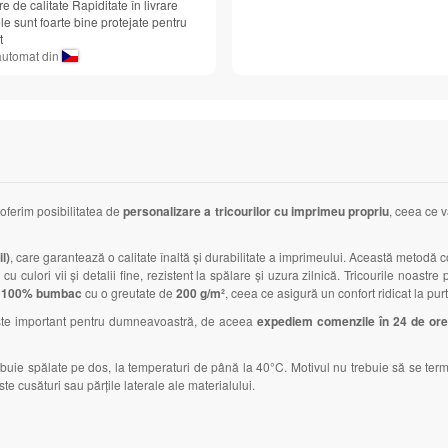
e de calitate Rapiditate în livrare
e sunt foarte bine protejate pentru
t
automat din
 oferim posibilitatea de
personalizare a tricourilor cu imprimeu propriu
, ceea ce v
l)
, care garantează o calitate înaltă și durabilitate a imprimeului. Această metodă co
cu culori vii și detalii fine, rezistent la spălare și uzura zilnică. Tricourile noas
n
100% bumbac
cu o greutate de
200 g/m²
, ceea ce asigură un confort ridicat la purt
este important pentru dumneavoastră, de aceea
expediem comenzile în 24 de or
rebuie spălate pe dos, la temperaturi de până la 40°C. Motivul nu trebuie să se te
te cusături sau părțile laterale ale materialului.