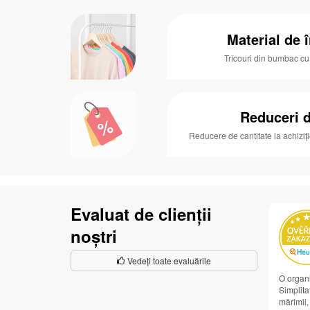
Material de î
Tricouri din bumbac c
Reduceri d
Reducere de cantitate la achiziț
Evaluat de clienții
noștri
Vedeți toate evaluările
O organi
Simplitat
mărimii,