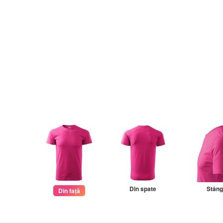
Din spate
Stân
Din față