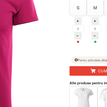
S
M
Pentru articolele afla
CUM
La mărimea dorită, setați numărul de bucăți cu butonul +.
Alte produse pentru i