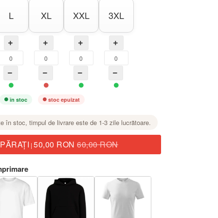
L
XL
XXL
3XL
în stoc
stoc epuizat
te în stoc, timpul de livrare este de 1-3 zile lucrătoare.
PĂRAŢI
50,00 RON
60,00 RON
|
mprimare