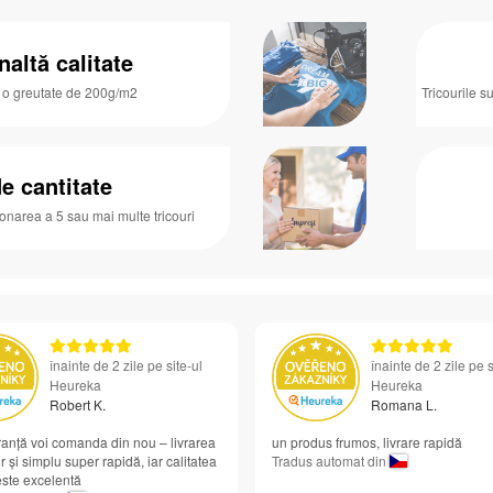
naltă calitate
u o greutate de 200g/m2
Tricourile s
e cantitate
ionarea a 5 sau mai multe tricouri
înainte de 2 zile pe site-ul
înainte de 2 zile pe s
Heureka
Heureka
Robert K.
Romana L.
anță voi comanda din nou – livrarea
un produs frumos, livrare rapidă
r și simplu super rapidă, iar calitatea
Tradus automat din
 este excelentă