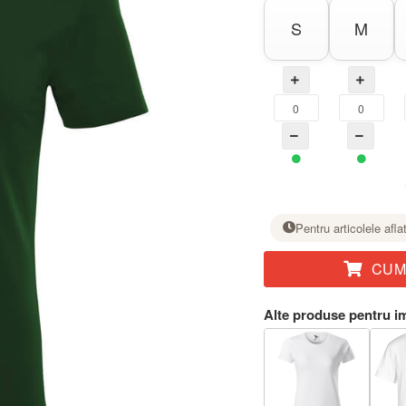
S
M
Pentru articolele afla
CUM
La mărimea dorită, setați numărul de bucăți cu butonul +.
Alte produse pentru i