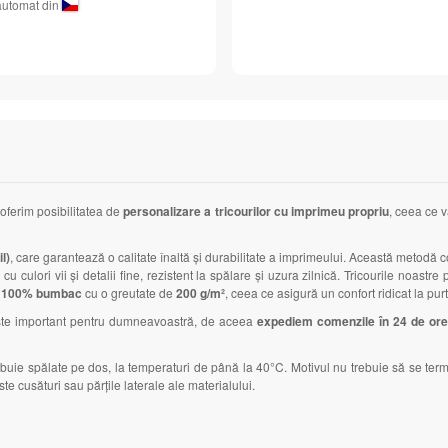
automat din
 oferim posibilitatea de
personalizare a tricourilor cu imprimeu propriu
, ceea ce v
l)
, care garantează o calitate înaltă și durabilitate a imprimeului. Această metodă co
cu culori vii și detalii fine, rezistent la spălare și uzura zilnică. Tricourile noas
n
100% bumbac
cu o greutate de
200 g/m²
, ceea ce asigură un confort ridicat la purt
este important pentru dumneavoastră, de aceea
expediem comenzile în 24 de or
rebuie spălate pe dos, la temperaturi de până la 40°C. Motivul nu trebuie să se te
te cusături sau părțile laterale ale materialului.