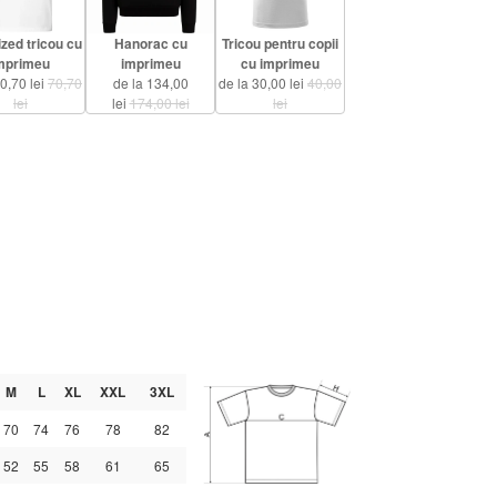
zed tricou cu
Hanorac cu
Tricou pentru copii
mprimeu
imprimeu
cu imprimeu
60,70 lei
70,70
de la 134,00
de la 30,00 lei
40,00
lei
lei
174,00 lei
lei
M
L
XL
XXL
3XL
70
74
76
78
82
52
55
58
61
65