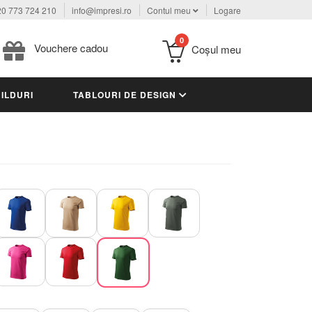
0 773 724 210
info@impresi.ro
Contul meu
Logare
0
Vouchere cadou
Coşul meu
ILDURI
TABLOURI DE DESIGN