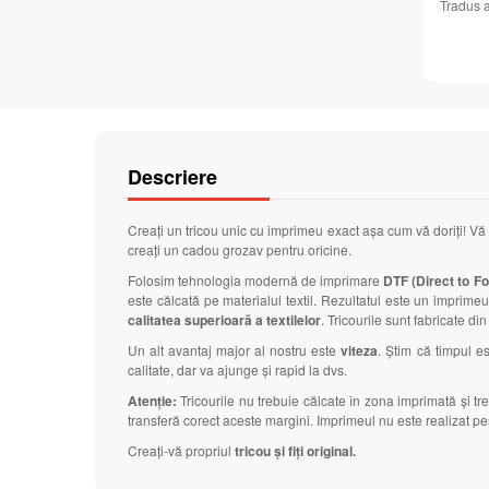
Tradus 
Descriere
Creați un tricou unic cu imprimeu exact așa cum vă doriți! Vă
creați un cadou grozav pentru oricine.
Folosim tehnologia modernă de imprimare
DTF (Direct to Foi
este călcată pe materialul textil. Rezultatul este un imprimeu 
calitatea superioară a textilelor
. Tricourile sunt fabricate di
Un alt avantaj major al nostru este
viteza
. Știm că timpul 
calitate, dar va ajunge și rapid la dvs.
Atenție:
Tricourile nu trebuie călcate în zona imprimată și t
transferă corect aceste margini. Imprimeul nu este realizat pes
Creați-vă propriul
tricou și fiți original.