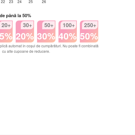
22
23
24
25
26
 de până la 50%
20+
30+
50+
100+
250+
15%
20%
30%
40%
50%
plică automat în coșul de cumpărături. Nu poate fi combinată
cu alte cupoane de reducere.