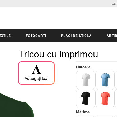
+42
EXTILE
FOTOCĂRȚI
PLĂCI DE STICLĂ
ABȚIB
Tricou cu imprimeu
Culoare
Adăugați text
Mărime