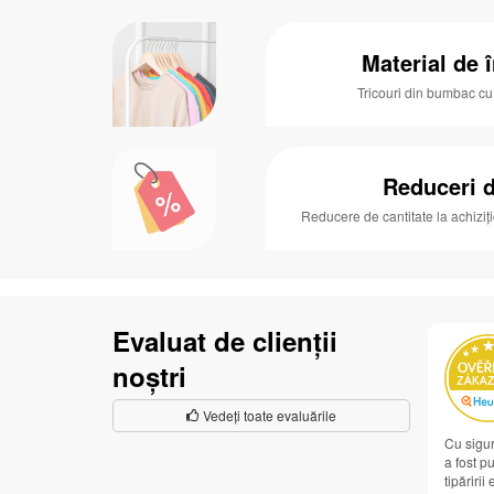
Material de î
Tricouri din bumbac c
Reduceri d
Reducere de cantitate la achiziț
Evaluat de clienții
noștri
Vedeți toate evaluările
Cu sigur
a fost pu
tipăririi