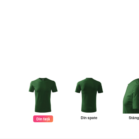
Din spate
Stân
Din față