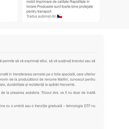
mobil Imprimare de calitate Rapiditate în
livrare Produsele sunt foarte bine protejate
pentru transport
Tradus automat din
ă permite să vă exprimați stilul, să vă susțineți brandul sau să
nstă în transferarea cernelei pe o folie specială, care ulterior
tre provin de la producătorul de renume Malfini, cunoscut pentru
are, durabilitate și rezistență la spălări frecvente.
e
de la plasarea acestora. Tricoul dvs. va fi nu doar de înaltă
rmine cu o umbră sau o tranziție graduală – tehnologia DTF nu