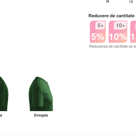
H
18
Reducere de cantitate
5+
10+
5%
10%
Reducerea de cantitate se a
ga
Dreapta