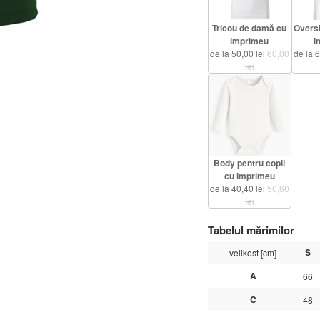
Tricou de damă cu
Oversi
imprimeu
i
de la 50,00 lei
60,00
de la 
lei
Body pentru copii
cu imprimeu
de la 40,40 lei
50,60
lei
Tabelul mărimilor
S
velikost [cm]
A
66
C
48