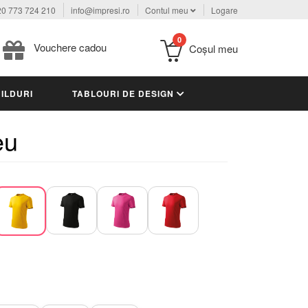
0 773 724 210
info@impresi.ro
Contul meu
Logare
0
Vouchere cadou
Coşul meu
ILDURI
TABLOURI DE DESIGN
eu