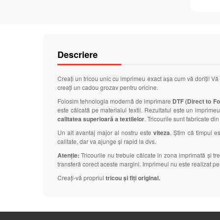
Descriere
Creați un tricou unic cu imprimeu exact așa cum vă doriți! Vă
creați un cadou grozav pentru oricine.
Folosim tehnologia modernă de imprimare
DTF (Direct to Foi
este călcată pe materialul textil. Rezultatul este un imprimeu 
calitatea superioară a textilelor
. Tricourile sunt fabricate di
Un alt avantaj major al nostru este
viteza
. Știm că timpul 
calitate, dar va ajunge și rapid la dvs.
Atenție:
Tricourile nu trebuie călcate în zona imprimată și t
transferă corect aceste margini. Imprimeul nu este realizat pes
Creați-vă propriul
tricou și fiți original.