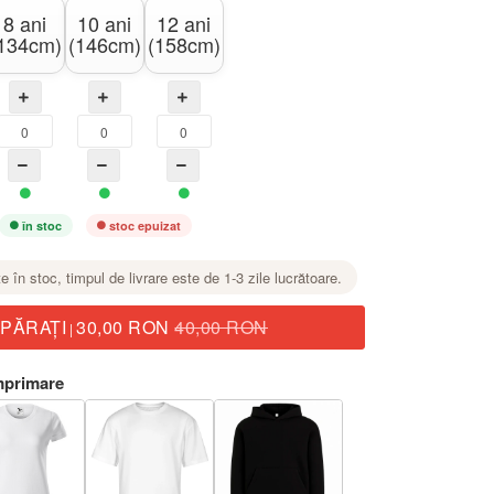
8 ani
10 ani
12 ani
134cm)
(146cm)
(158cm)
în stoc
stoc epuizat
te în stoc, timpul de livrare este de 1-3 zile lucrătoare.
PĂRAŢI
30,00 RON
40,00 RON
|
mprimare