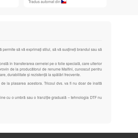
Tradus automat din
ă permite să vă exprimați stilul, să vă susțineți brandul sau să
nstă în transferarea cernelei pe o folie specială, care ulterior
tre provin de la producătorul de renume Malfini, cunoscut pentru
are, durabilitate și rezistență la spălări frecvente.
e
de la plasarea acestora. Tricoul dvs. va fi nu doar de înaltă
rmine cu o umbră sau o tranziție graduală – tehnologia DTF nu