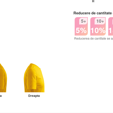
H
Reducere de cantitate
5+
10+
5%
10%
Reducerea de cantitate se a
ga
Dreapta