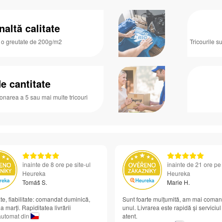
naltă calitate
u o greutate de 200g/m2
Tricourile s
e cantitate
ionarea a 5 sau mai multe tricouri
înainte de 8 ore pe site-ul
înainte de 21 ore pe 
Heureka
Heureka
Tomáš S.
Marie H.
te, fiabilitate: comandat duminică,
Sunt foarte mulțumită, am mai coman
ja marți. Rapiditatea livrării
unul. Livrarea este rapidă și serviciul
automat din
atent.