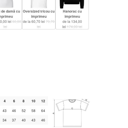
u de damă cu
Oversized tricou cu
Hanorac cu
mprimeu
imprimeu
imprimeu
50,00 lei
60,00
de la 60,70 lei
70,70
de la 134,00
lei
lei
lei
174,00 lei
4
6
8
10
12
43
46
52
58
64
34
37
40
43
46