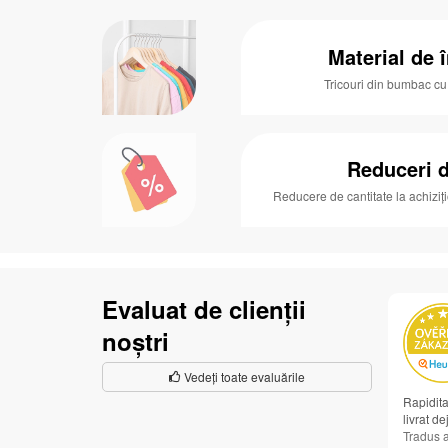
Material de î
Tricouri din bumbac c
Reduceri d
Reducere de cantitate la achiziț
Evaluat de clienții
noștri
Vedeți toate evaluările
Rapidita
livrat de
Tradus 