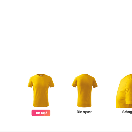
Din spate
Stân
Din față