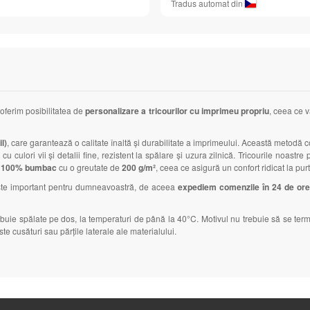
Tradus automat din
 oferim posibilitatea de
personalizare a tricourilor cu imprimeu propriu
, ceea ce v
l)
, care garantează o calitate înaltă și durabilitate a imprimeului. Această metodă co
cu culori vii și detalii fine, rezistent la spălare și uzura zilnică. Tricourile noas
n
100% bumbac
cu o greutate de
200 g/m²
, ceea ce asigură un confort ridicat la purt
este important pentru dumneavoastră, de aceea
expediem comenzile în 24 de or
rebuie spălate pe dos, la temperaturi de până la 40°C. Motivul nu trebuie să se te
te cusături sau părțile laterale ale materialului.