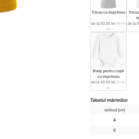
Tricou cu imprimeu
Trico
i
de la 50,00 lei
60,00
de la 
lei
Body pentru copii
cu imprimeu
de la 40,40 lei
50,60
lei
Tabelul mărimilor
velikost [cm]
A
C