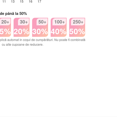
11
13
15
16
17
 de până la 50%
20+
30+
50+
100+
250+
15%
20%
30%
40%
50%
plică automat în coșul de cumpărături. Nu poate fi combinată
cu alte cupoane de reducere.