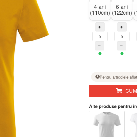
4 ani
6 ani
(110cm)
(122cm)
(
Pentru articolele afla
CUM
La mărimea dorită, setați numărul de bucăți cu butonul +.
Alte produse pentru i