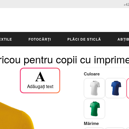
+42
EXTILE
FOTOCĂRȚI
PLĂCI DE STICLĂ
ABȚIB
ricou pentru copii cu imprim
Culoare
Adăugați text
Mărime