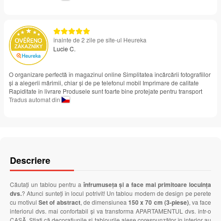
înainte de 2 zile pe site-ul Heureka
Lucie C.
O organizare perfectă în magazinul online Simplitatea încărcării fotografiilor
și a alegerii mărimii, chiar și de pe telefonul mobil Imprimare de calitate
Rapiditate în livrare Produsele sunt foarte bine protejate pentru transport
Tradus automat din
Descriere
Căutați un tablou pentru a
înfrumuseța și a face mai primitoare locuința
dvs.
? Atunci sunteți în locul potrivit! Un tablou modern de design pe perete
cu motivul
Set of abstract
, de dimensiunea
150 x 70 cm (3-piese)
, va face
interiorul dvs. mai confortabil și va transforma APARTAMENTUL dvs. într-o
CASĂ. Știați că decorațiunile și tablourile alese corespunzător în interior au