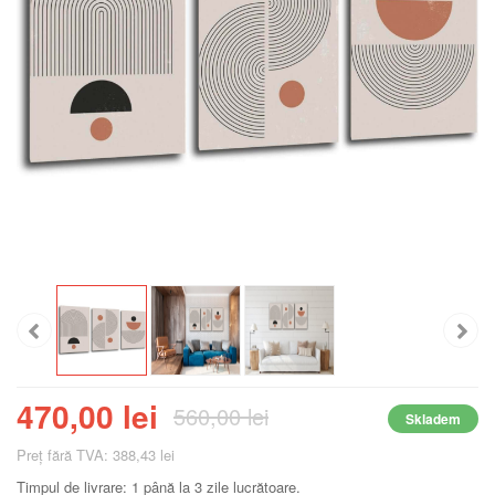
470,00 lei
560,00 lei
Skladem
Preţ fără TVA: 388,43 lei
Timpul de livrare: 1 până la 3 zile lucrătoare.