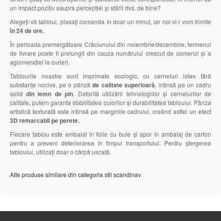
un impact pozitiv asupra percepției și stării dvs. de bine?
Alegeți-vă tabloul, plasați comanda în doar un minut, iar noi vi-l vom trimite
în 24 de ore.
În perioada premergătoare Crăciunului din noiembrie/decembrie, termenul
de livrare poate fi prelungit din cauza numărului crescut de comenzi și a
aglomerației la curieri.
Tablourile noastre sunt imprimate ecologic, cu cerneluri latex fără
substanțe nocive, pe o pânză
de calitate superioară
, întinsă pe un cadru
solid
din lemn de pin
. Datorită utilizării tehnologiilor și cernelurilor de
calitate, putem garanta stabilitatea culorilor și durabilitatea tabloului. Pânza
artistică texturată este întinsă pe marginile cadrului, creând astfel un efect
3D remarcabil pe perete.
Fiecare tablou este ambalat în folie cu bule și apoi în ambalaj de carton
pentru a preveni deteriorarea în timpul transportului. Pentru ștergerea
tabloului, utilizați doar o cârpă uscată.
Alte produse similare din categoria stil scandinav