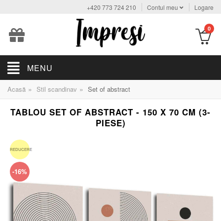
+420 773 724 210
Contul meu
Logare
0
MENU
»
»
Acasă
Stil scandinav
Set of abstract
TABLOU SET OF ABSTRACT - 150 X 70 CM (3-
PIESE)
REDUCERE
-16%