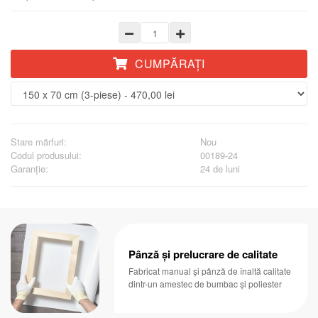
CUMPĂRAŢI
Stare mărfuri:
Nou
Codul produsului:
00189-24
Garanţie:
24 de luni
Pânză și prelucrare de calitate
Fabricat manual și pânză de înaltă calitate
dintr-un amestec de bumbac și poliester