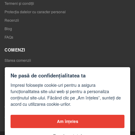
Termeni și condiții
Protecția datelor cu caracter personal
Recenzii
Blog
FAQs
COMENZI
Starea comenzii
Comenzile mele
Ne pasă de confidențialitatea ta
Înlocuirea mărfurilor
Impresi folosește cookie-uri pentru a asigura
Retragerea de la contractul de cumpărare
funcționalitatea site-ului web și pentru a personaliza
Reclamaţii
conținutul site-ului. Făcând clic pe „Am înțeles”, sunteți de
acord cu utilizarea cookie-urilor.
CONTACTE
Contacte
Am înțeles
Formular de contact