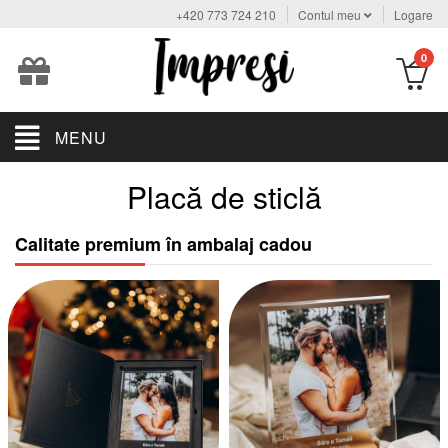
+420 773 724 210
Contul meu
Logare
0
MENU
Placă de sticlă
Calitate premium în ambalaj cadou