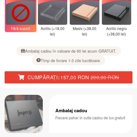
Fără suport
Acrilic (+18,00
Masiv (+38,00
Acrilic negru
lei)
lei)
(+38,00 lei)
Ambalaj cadou în valoare de 60 lei acum GRATUIT.
Timp de livrare 1-3 zile lucrătoare.
CUMPĂRAŢI
157,00 RON
200,00 RON
|
Ambalaj cadou
Fiecare pahar în cutie cadou de lux gratuit