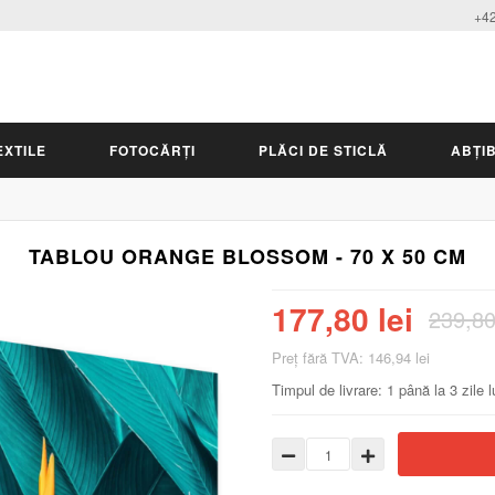
+42
EXTILE
FOTOCĂRȚI
PLĂCI DE STICLĂ
ABȚIB
TABLOU ORANGE BLOSSOM - 70 X 50 CM
177,80 lei
239,80
Preţ fără TVA: 146,94 lei
Timpul de livrare: 1 până la 3 zile 