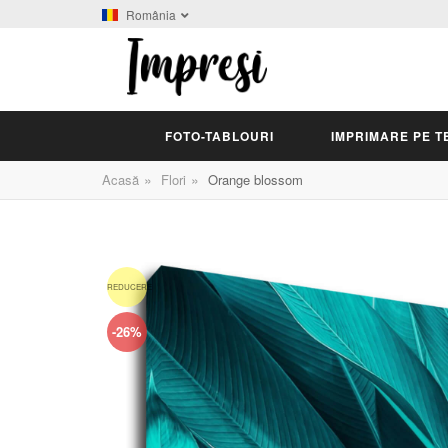
România
FOTO-TABLOURI
IMPRIMARE PE T
»
»
Acasă
Flori
Orange blossom
REDUCERE
-26%