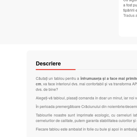
a fost pu
tipăririi
Tradus 
Descriere
Căutați un tablou pentru a
înfrumuseța și a face mai primit
cm
, va face interiorul dvs. mai confortabil și va transforma 
dvs. de bine?
Alegeți-vă tabloul, plasați comanda în doar un minut, iar noi v
În perioada premergătoare Crăciunului din noiembrie/decembrie
Tablourile noastre sunt imprimate ecologic, cu cerneluri 
cernelurilor de calitate, putem garanta stabilitatea culorilor ș
Fiecare tablou este ambalat în folie cu bule și apoi în ambalaj