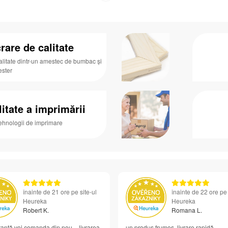
rare de calitate
alitate dintr-un amestec de bumbac și
ester
litate a imprimării
tehnologii de imprimare
înainte de 21 ore pe site-ul
înainte de 22 ore pe 
Heureka
Heureka
Robert K.
Romana L.
anță voi comanda din nou – livrarea
un produs frumos, livrare rapidă