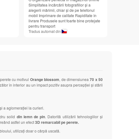
Simplitatea încărcării fotografiilor și a
alegerii mărimii, chiar și de pe telefonul
mobil Imprimare de calitate Rapiditate în
livrare Produsele sunt foarte bine protejate
pentru transport
Tradus automat din
e perete cu motivul
Orange blossom
, de dimensiunea
70 x 50
tor în interior au un impact pozitiv asupra percepției și stării
 a aglomerației la curieri.
adru solid
din lemn de pin
. Datorită utilizării tehnologiilor și
 creând astfel un efect
3D remarcabil pe perete.
loului, utilizați doar o cârpă uscată.