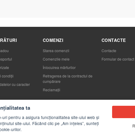
RĂTURI
COMENZI
CONTACTE
cadou
Starea comenzii
Contacte
nsportul
Comenzile mele
Formular de contact
rizate
Înlocuirea mărfurilor
 condiții
Retragerea de la contractul de
cumpărare
datelor cu caracter
Reclamaţii
țialitatea ta
-uri pentru a asigura funcționalitatea site-ului web și
ținutul site-ului. Făcând clic pe „Am înțeles”, sunteți
R
ookie-urilor.