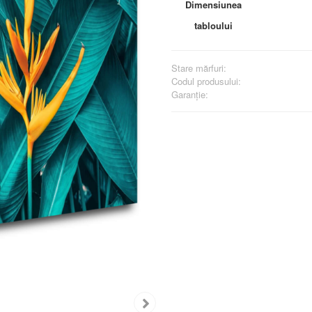
Dimensiunea
tabloului
Stare mărfuri:
Codul produsului:
Garanţie: