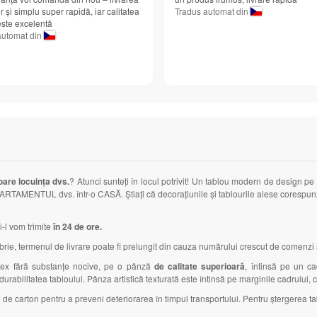
r și simplu super rapidă, iar calitatea
Tradus automat din
 este excelentă
automat din
oare locuința dvs.
? Atunci sunteți în locul potrivit! Un tablou modern de design p
APARTAMENTUL dvs. într-o CASĂ. Știați că decorațiunile și tablourile alese corespunză
i-l vom trimite
în 24 de ore.
, termenul de livrare poate fi prelungit din cauza numărului crescut de comenzi și
latex fără substanțe nocive, pe o pânză
de calitate superioară
, întinsă pe un c
i durabilitatea tabloului. Pânza artistică texturată este întinsă pe marginile cadrului,
 de carton pentru a preveni deteriorarea în timpul transportului. Pentru ștergerea tab