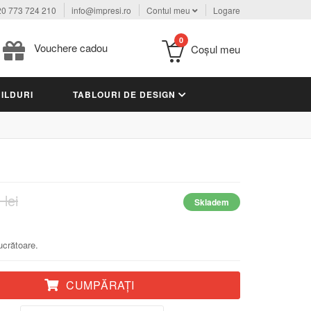
0 773 724 210
info@impresi.ro
Contul meu
Logare
0
Vouchere cadou
Coşul meu
ILDURI
TABLOURI DE DESIGN
 lei
Skladem
lucrătoare.
CUMPĂRAŢI