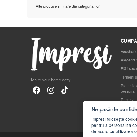
Alte produse similare din categoria flori
CUMPĂ
Voucher 
Alege tra
Plăți secu
Termeni și
Make your home cozy
Protecția 
personal
Recenzii
Blog
Ne pasă de confiden
FAQs
Impresi folosește cookie
pentru a personaliza con
de acord cu utilizarea c