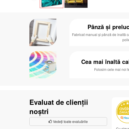
Pânză și preluc
Fabricat manual și pânză de înaltă c
poli
Cea mai înaltă ca
Folosim cele mai noi 
Evaluat de clienții
noștri
Vedeți toate evaluările
Cu sigur