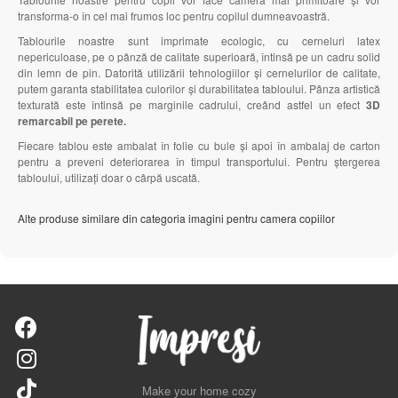
transforma-o în cel mai frumos loc pentru copilul dumneavoastră.
Tablourile noastre sunt imprimate ecologic, cu cerneluri latex
nepericuloase, pe o pânză de calitate superioară, întinsă pe un cadru solid
din lemn de pin. Datorită utilizării tehnologiilor și cernelurilor de calitate,
putem garanta stabilitatea culorilor și durabilitatea tabloului. Pânza artistică
texturată este întinsă pe marginile cadrului, creând astfel un efect
3D
remarcabil pe perete.
Fiecare tablou este ambalat în folie cu bule și apoi în ambalaj de carton
pentru a preveni deteriorarea în timpul transportului. Pentru ștergerea
tabloului, utilizați doar o cârpă uscată.
Alte produse similare din categoria imagini pentru camera copiilor
Make your home cozy