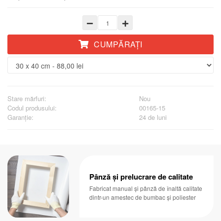
CUMPĂRAŢI
Stare mărfuri:
Nou
Codul produsului:
00165-15
Garanţie:
24 de luni
Pânză și prelucrare de calitate
Fabricat manual și pânză de înaltă calitate
dintr-un amestec de bumbac și poliester