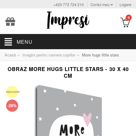
+420 773 724 210
Contul meu
Logare
0
MENU
»
»
Acasă
Imagini pentru camera copiilor
More hugs little stars
OBRAZ MORE HUGS LITTLE STARS - 30 X 40
CM
REDUCERE
-26%