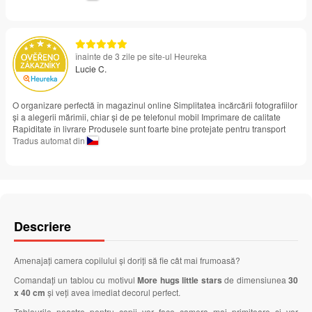
înainte de 3 zile pe site-ul Heureka
Lucie C.
O organizare perfectă în magazinul online Simplitatea încărcării fotografiilor
și a alegerii mărimii, chiar și de pe telefonul mobil Imprimare de calitate
Rapiditate în livrare Produsele sunt foarte bine protejate pentru transport
Tradus automat din
Descriere
Amenajați camera copilului și doriți să fie cât mai frumoasă?
Comandați un tablou cu motivul
More hugs little stars
de dimensiunea
30
x 40 cm
și veți avea imediat decorul perfect.
Tablourile noastre pentru copii vor face camera mai primitoare și vor