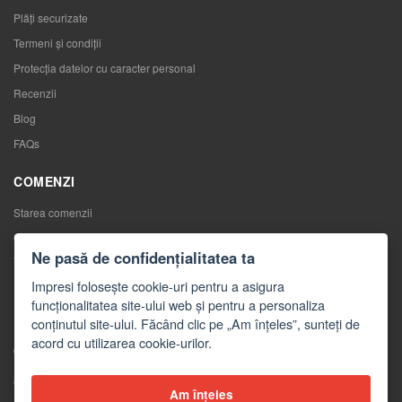
Plăți securizate
Termeni și condiții
Protecția datelor cu caracter personal
Recenzii
Blog
FAQs
COMENZI
Starea comenzii
Comenzile mele
Ne pasă de confidențialitatea ta
Înlocuirea mărfurilor
Impresi folosește cookie-uri pentru a asigura
Retragerea de la contractul de cumpărare
funcționalitatea site-ului web și pentru a personaliza
Reclamaţii
conținutul site-ului. Făcând clic pe „Am înțeles”, sunteți de
acord cu utilizarea cookie-urilor.
CONTACTE
Contacte
Am înțeles