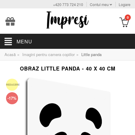
+420 773 724 210
Contul meu
Logare
0
MENU
»
»
Acasă
Imagini pentru camera copiilor
Little panda
OBRAZ LITTLE PANDA - 40 X 40 CM
REDUCERE
-17%