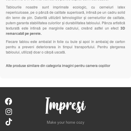
Tablourile noastre sunt imprimate ecologic, cu cerneluri latex
nepericuloase, pe o pânză de calitate superioară, întinsă pe un cadru solid
din lemn de pin. Datorită utilizării tehnologiilor și cernelurilor de calitate,
putem garanta stabilitatea culorilor și durabilitatea tabloului. Pânza artistică
texturată este întinsă pe marginile cadrului, creând astfel un efect
3D
remarcabil pe perete.
Fiecare tablou este ambalat în folie cu bule și apoi în ambalaj de carton
pentru a preveni deteriorarea în timpul transportului. Pentru ștergerea
tabloului, utilizați doar o cârpă uscată.
Alte produse similare din categoria imagini pentru camera copiilor
Make your home cozy