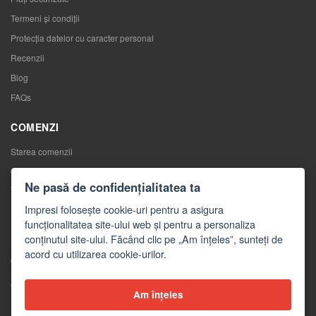
Termeni și condiții
Protecția datelor cu caracter personal
Recenzii
Blog
FAQs
COMENZI
Starea comenzii
Comenzile mele
Ne pasă de confidențialitatea ta
Înlocuirea mărfurilor
Impresi folosește cookie-uri pentru a asigura
Retragerea de la contractul de cumpărare
funcționalitatea site-ului web și pentru a personaliza
Reclamaţii
conținutul site-ului. Făcând clic pe „Am înțeles”, sunteți de
acord cu utilizarea cookie-urilor.
CONTACTE
Contacte
Am înțeles
Formular de contact