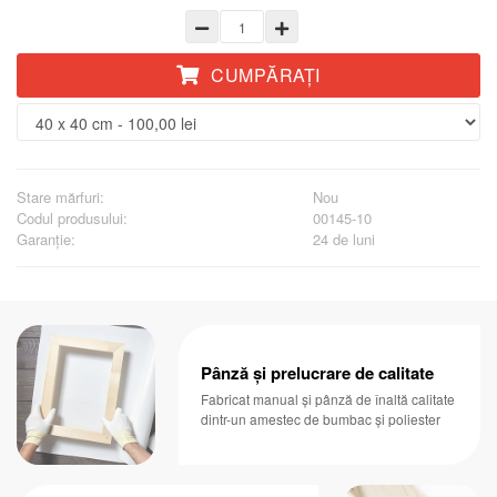
CUMPĂRAŢI
Stare mărfuri:
Nou
Codul produsului:
00145-10
Garanţie:
24 de luni
Pânză și prelucrare de calitate
Fabricat manual și pânză de înaltă calitate
dintr-un amestec de bumbac și poliester