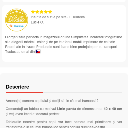
înainte de 5 zile pe site-ul Heureka
Lucie C.
O organizare perfectă în magazinul online Simplitatea încărcării fotografiilor
și a alegerii mărimii, chiar și de pe telefonul mobil Imprimare de calitate
Rapiditate în livrare Produsele sunt foarte bine protejate pentru transport
Tradus automat din
Descriere
Amenajați camera copilului și doriți să fie cât mai frumoasă?
Comandați un tablou cu motivul
Little panda
de dimensiunea
40 x 40 cm
și veți avea imediat decorul perfect.
Tablourile noastre pentru copii vor face camera mai primitoare și vor
transforma-o în cel mai frumos loc pentru copilul dumneavoastră.