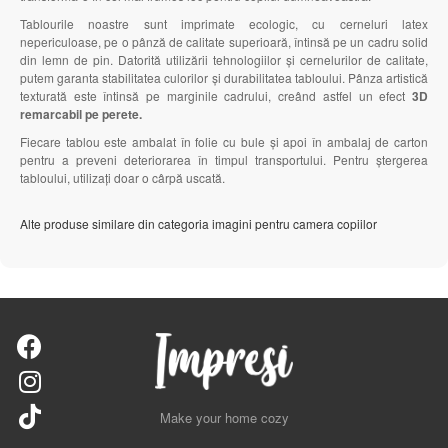
Tablourile noastre sunt imprimate ecologic, cu cerneluri latex
nepericuloase, pe o pânză de calitate superioară, întinsă pe un cadru solid
din lemn de pin. Datorită utilizării tehnologiilor și cernelurilor de calitate,
putem garanta stabilitatea culorilor și durabilitatea tabloului. Pânza artistică
texturată este întinsă pe marginile cadrului, creând astfel un efect
3D
remarcabil pe perete.
Fiecare tablou este ambalat în folie cu bule și apoi în ambalaj de carton
pentru a preveni deteriorarea în timpul transportului. Pentru ștergerea
tabloului, utilizați doar o cârpă uscată.
Alte produse similare din categoria imagini pentru camera copiilor
Make your home cozy