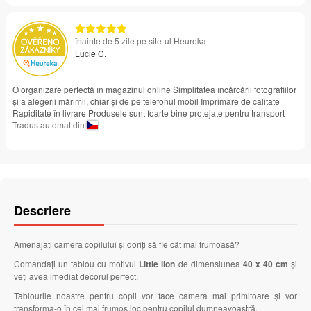
înainte de 5 zile pe site-ul Heureka
Lucie C.
O organizare perfectă în magazinul online Simplitatea încărcării fotografiilor
și a alegerii mărimii, chiar și de pe telefonul mobil Imprimare de calitate
Rapiditate în livrare Produsele sunt foarte bine protejate pentru transport
Tradus automat din
Descriere
Amenajați camera copilului și doriți să fie cât mai frumoasă?
Comandați un tablou cu motivul
Little lion
de dimensiunea
40 x 40 cm
și
veți avea imediat decorul perfect.
Tablourile noastre pentru copii vor face camera mai primitoare și vor
transforma-o în cel mai frumos loc pentru copilul dumneavoastră.