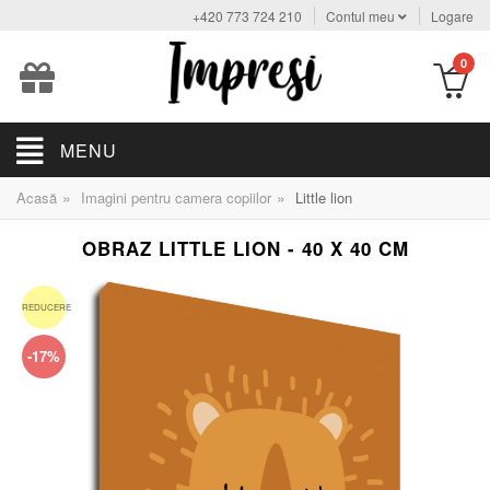
+420 773 724 210
Contul meu
Logare
0
MENU
»
»
Acasă
Imagini pentru camera copiilor
Little lion
OBRAZ LITTLE LION - 40 X 40 CM
REDUCERE
-17%