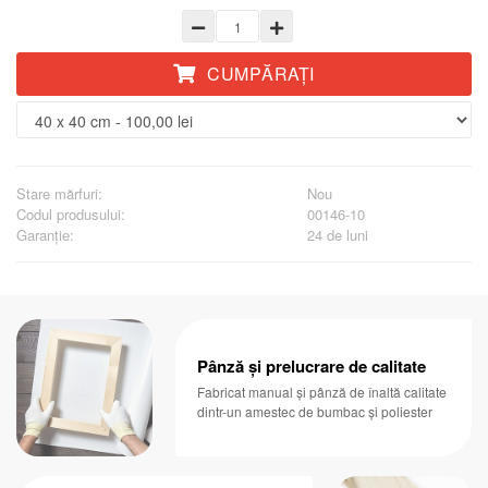
CUMPĂRAŢI
Stare mărfuri:
Nou
Codul produsului:
00146-10
Garanţie:
24 de luni
Pânză și prelucrare de calitate
Fabricat manual și pânză de înaltă calitate
dintr-un amestec de bumbac și poliester