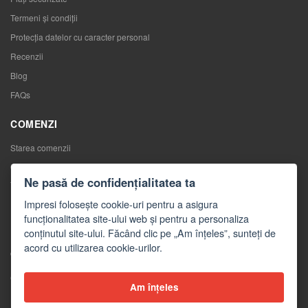
Termeni și condiții
Protecția datelor cu caracter personal
Recenzii
Blog
FAQs
COMENZI
Starea comenzii
Comenzile mele
Ne pasă de confidențialitatea ta
Înlocuirea mărfurilor
Impresi folosește cookie-uri pentru a asigura
Retragerea de la contractul de cumpărare
funcționalitatea site-ului web și pentru a personaliza
Reclamaţii
conținutul site-ului. Făcând clic pe „Am înțeles”, sunteți de
acord cu utilizarea cookie-urilor.
CONTACTE
Contacte
Am înțeles
Formular de contact