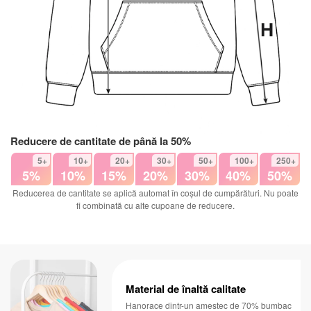
Reducere de cantitate de până la 50%
5+
10+
20+
30+
50+
100+
250+
5%
10%
15%
20%
30%
40%
50%
Reducerea de cantitate se aplică automat în coșul de cumpărături. Nu poate
fi combinată cu alte cupoane de reducere.
Material de înaltă calitate
Hanorace dintr-un amestec de 70% bumbac