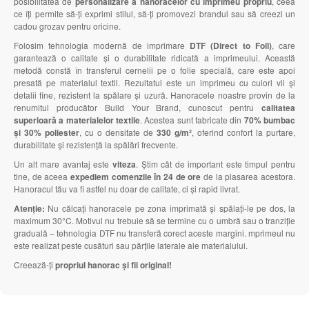
posibilitatea de
personalizare a hanoracelor cu imprimeu propriu
, ceea
ce îți permite să-ți exprimi stilul, să-ți promovezi brandul sau să creezi un
cadou grozav pentru oricine.
Folosim tehnologia modernă de imprimare
DTF (Direct to Foil)
, care
garantează o calitate și o durabilitate ridicată a imprimeului. Această
metodă constă în transferul cernelii pe o folie specială, care este apoi
presată pe materialul textil. Rezultatul este un imprimeu cu culori vii și
detalii fine, rezistent la spălare și uzură. Hanoracele noastre provin de la
renumitul producător Build Your Brand, cunoscut pentru
calitatea
superioară a materialelor textile
. Acestea sunt fabricate din
70% bumbac
și 30% poliester
, cu o densitate de
330 g/m²
, oferind confort la purtare,
durabilitate și rezistență la spălări frecvente.
Un alt mare avantaj este
viteza
. Știm cât de important este timpul pentru
tine, de aceea
expediem comenzile în 24 de ore
de la plasarea acestora.
Hanoracul tău va fi astfel nu doar de calitate, ci și rapid livrat.
Atenție:
Nu călcați hanoracele pe zona imprimată și spălați-le pe dos, la
maximum 30°C. Motivul nu trebuie să se termine cu o umbră sau o tranziție
graduală – tehnologia DTF nu transferă corect aceste margini. mprimeul nu
este realizat peste cusături sau părțile laterale ale materialului.
Creează-ți
propriul hanorac și fii original!