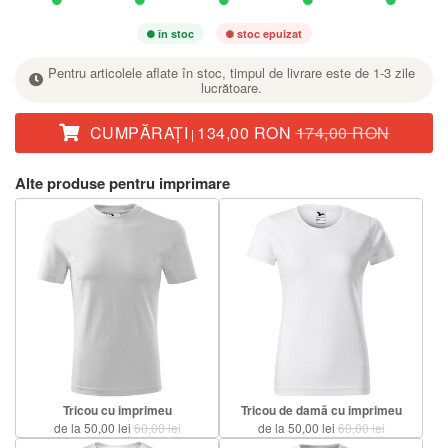
în stoc
stoc epuizat
Pentru articolele aflate în stoc, timpul de livrare este de 1-3 zile
lucrătoare.
CUMPĂRAŢI
134,00 RON
174,00 RON
|
La mărimea dorită, setați numărul de bucăți cu butonul +.
Alte produse pentru imprimare
Tricou cu imprimeu
Tricou de damă cu imprimeu
de la 50,00 lei
60,00 lei
de la 50,00 lei
60,00 lei