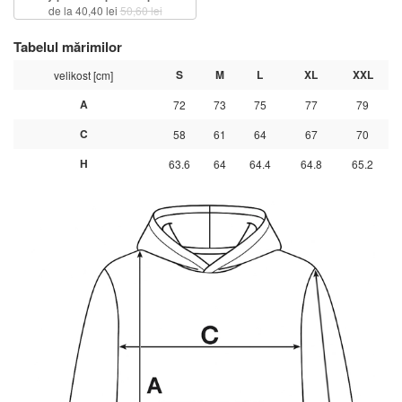
de la 40,40 lei
50,60 lei
Tabelul mărimilor
S
M
L
XL
XXL
velikost [cm]
A
72
73
75
77
79
C
58
61
64
67
70
H
63.6
64
64.4
64.8
65.2