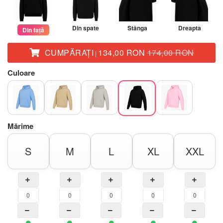
Din spate
Stânga
Dreapta
Din față
CUMPĂRAŢI
134,00 RON
174,00 RON
|
Culoare
Mărime
S
M
L
XL
XXL