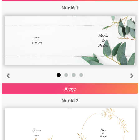
Nuntă 1
Maria
20.8.2022
&
Castelul Peleș
Andrei
Alege
Nuntă 2
Elena
Popescu
&
Gabriel
18.6.2024