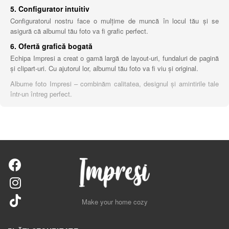
5. Configurator intuitiv
Configuratorul nostru face o mulțime de muncă în locul tău și se
asigură că albumul tău foto va fi grafic perfect.
6. Ofertă grafică bogată
Echipa Impresi a creat o gamă largă de layout-uri, fundaluri de pagină
și clipart-uri. Cu ajutorul lor, albumul tău foto va fi viu și original.
Albume foto Impresi – combinăm calitatea, designul și amintirile tale
într-un întreg perfect.
Make your home cozy