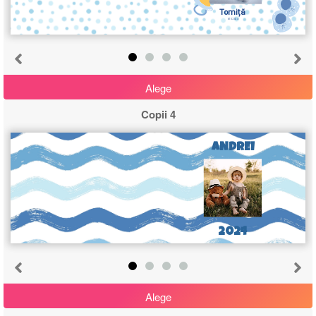
Tomiță
6.10.2024
Alege
Copii 4
ANDREI
2024
Alege