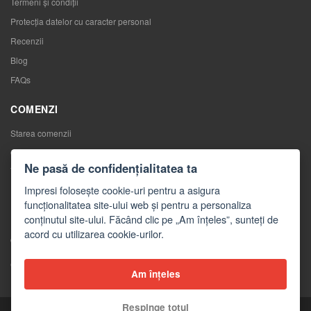
Termeni și condiții
Protecția datelor cu caracter personal
Recenzii
Blog
FAQs
COMENZI
Starea comenzii
Comenzile mele
Ne pasă de confidențialitatea ta
Înlocuirea mărfurilor
Impresi folosește cookie-uri pentru a asigura
Retragerea de la contractul de cumpărare
funcționalitatea site-ului web și pentru a personaliza
Reclamaţii
conținutul site-ului. Făcând clic pe „Am înțeles”, sunteți de
acord cu utilizarea cookie-urilor.
CONTACTE
Contacte
Am înțeles
Formular de contact
Respinge totul