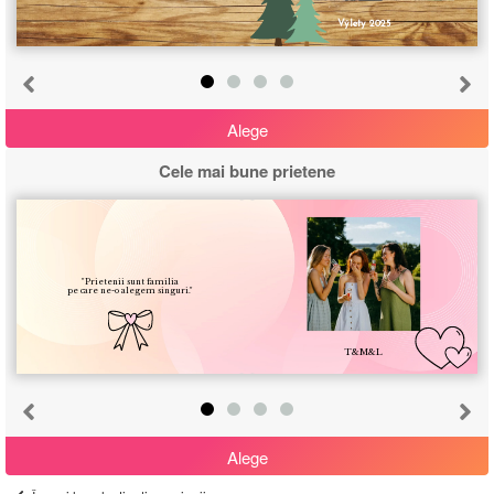
Výlety 2025
Alege
Cele mai bune prietene
Anulează
"Prietenii sunt familia
pe care ne-o alegem singuri."
Începe de la început
T&M&L
Alege