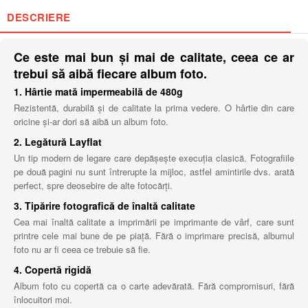
DESCRIERE
Ce este mai bun și mai de calitate, ceea ce ar
trebui să aibă fiecare album foto.
1. Hârtie mată impermeabilă de 480g
Rezistentă, durabilă și de calitate la prima vedere. O hârtie din care
oricine și-ar dori să aibă un album foto.
2. Legătură Layflat
Un tip modern de legare care depășește execuția clasică. Fotografiile
pe două pagini nu sunt întrerupte la mijloc, astfel amintirile dvs. arată
perfect, spre deosebire de alte fotocărți.
3. Tipărire fotografică de înaltă calitate
Cea mai înaltă calitate a imprimării pe imprimante de vârf, care sunt
printre cele mai bune de pe piață. Fără o imprimare precisă, albumul
foto nu ar fi ceea ce trebuie să fie.
4. Copertă rigidă
Album foto cu copertă ca o carte adevărată. Fără compromisuri, fără
înlocuitori moi.