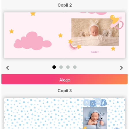
Copii 2
Nati ♥
Alege
Copii 3