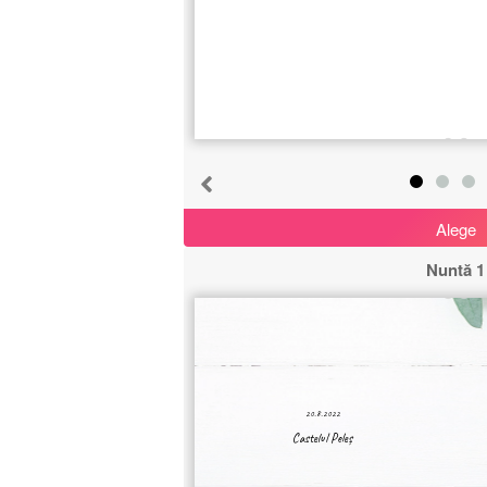
Sport
65
Sărbătoare
110
Călătorii
142
Băuturi
25
Alege
Mâncare
Nuntă 1
71
Anotimp
123
Crăciun
40
20.8.2022
Castelul Peleș
Animale
158