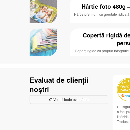
Hârtie foto 480g 
Hârtie premium cu greutate ridicată 
Copertă rigidă de
pers
Coperți rigide cu propria fotografie
Evaluat de clienții
noștri
Vedeți toate evaluările
Cu sigur
a fost pu
tipăririi
Tradus 