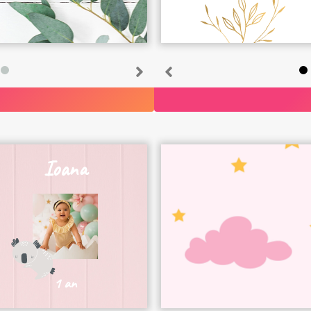
Ioana
1 an