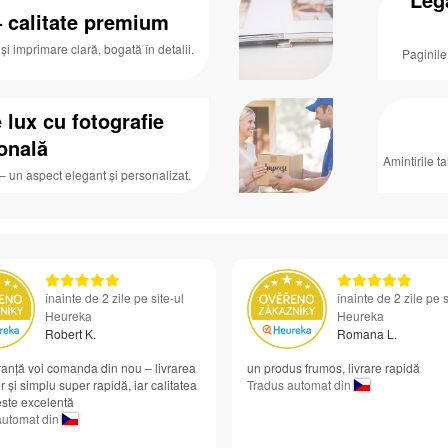
– calitate premium
și imprimare clară, bogată în detalii.
Paginile
 lux cu fotografie
onală
Amintirile t
 – un aspect elegant și personalizat.
înainte de 2 zile pe site-ul
înainte de 2 zile pe s
Heureka
Heureka
Robert K.
Romana L.
anță voi comanda din nou – livrarea
un produs frumos, livrare rapidă
r și simplu super rapidă, iar calitatea
Tradus automat din
 este excelentă
automat din