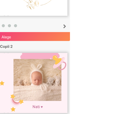
Alege
Copii 2
Nati ♥