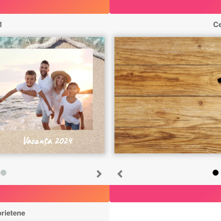
1
Ce
Vacanța 2024
prietene