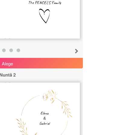
The FENCEL'S Family
Alege
Nuntă 2
Elena
&
Gabriel