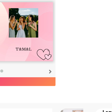
T&M&L
Leg