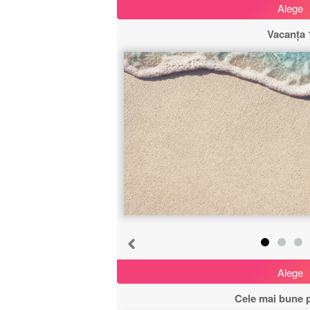
Alege
Vacanța 
Anulează
Începe de la început
Alege
Cele mai bune 