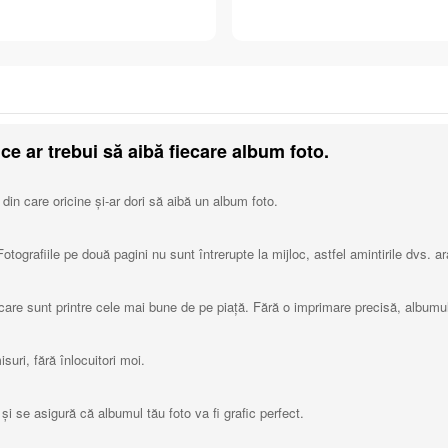
ce ar trebui să aibă fiecare album foto.
 din care oricine și-ar dori să aibă un album foto.
ografiile pe două pagini nu sunt întrerupte la mijloc, astfel amintirile dvs. ara
care sunt printre cele mai bune de pe piață. Fără o imprimare precisă, albumul 
uri, fără înlocuitori moi.
i se asigură că albumul tău foto va fi grafic perfect.