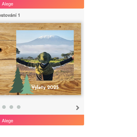
Alege
stování 1
Výlety 2025
Alege