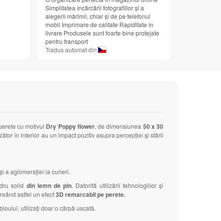
Simplitatea încărcării fotografiilor și a
alegerii mărimii, chiar și de pe telefonul
mobil Imprimare de calitate Rapiditate în
livrare Produsele sunt foarte bine protejate
pentru transport
Tradus automat din
 perete cu motivul
Dry Poppy flower
, de dimensiunea
50 x 30
tor în interior au un impact pozitiv asupra percepției și stării
 a aglomerației la curieri.
adru solid
din lemn de pin
. Datorită utilizării tehnologiilor și
 creând astfel un efect
3D remarcabil pe perete.
loului, utilizați doar o cârpă uscată.