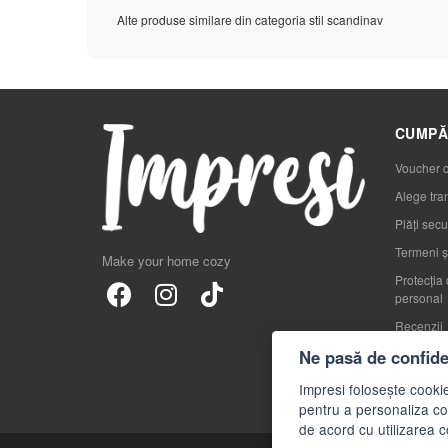
Alte produse similare din categoria stil scandinav
CUMPĂ
Voucher 
Alege tra
Plăți secu
Termeni și
Make your home cozy
Protecția 
personal
Recenzii
Blog
Ne pasă de confiden
FAQs
Impresi folosește cookie
pentru a personaliza con
de acord cu utilizarea c