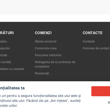
RĂTURI
COMENZI
CONTACTE
cadou
Starea comenzii
Contacte
nsportul
Comenzile mele
Formular de contact
rizate
Înlocuirea mărfurilor
 condiții
Retragerea de la contractul de
cumpărare
datelor cu caracter
Reclamaţii
țialitatea ta
-uri pentru a asigura funcționalitatea site-ului web și
ținutul site-ului. Făcând clic pe „Am înțeles”, sunteți
R
ookie-urilor.