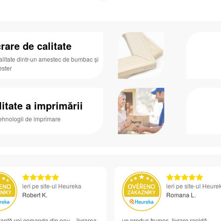
rare de calitate
alitate dintr-un amestec de bumbac și
ester
litate a imprimării
tehnologii de imprimare
ieri pe site-ul Heureka
ieri pe site-ul Heure
Robert K.
Romana L.
anță voi comanda din nou – livrarea
un produs frumos, livrare rapidă