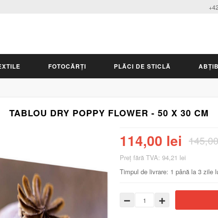
+42
EXTILE
FOTOCĂRȚI
PLĂCI DE STICLĂ
ABȚIB
TABLOU DRY POPPY FLOWER - 50 X 30 CM
114,00 lei
145,00
Preţ fără TVA: 94,21 lei
Timpul de livrare: 1 până la 3 zile 