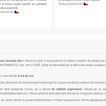
r și simplu super rapidă, iar calitatea
Tradus automat din
 este excelentă
automat din
oare locuința dvs.
? Atunci sunteți în locul potrivit! Un tablou modern de design pe
APARTAMENTUL dvs. într-o CASĂ. Știați că decorațiunile și tablourile alese corespunză
i-l vom trimite
în 24 de ore.
, termenul de livrare poate fi prelungit din cauza numărului crescut de comenzi și
latex fără substanțe nocive, pe o pânză
de calitate superioară
, întinsă pe un c
i durabilitatea tabloului. Pânza artistică texturată este întinsă pe marginile cadrului,
 de carton pentru a preveni deteriorarea în timpul transportului. Pentru ștergerea tab