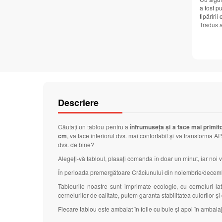
a fost pu
tipăririi
Tradus 
Descriere
Căutați un tablou pentru a
înfrumuseța și a face mai primit
cm
, va face interiorul dvs. mai confortabil și va transforma 
dvs. de bine?
Alegeți-vă tabloul, plasați comanda în doar un minut, iar noi v
În perioada premergătoare Crăciunului din noiembrie/decembrie
Tablourile noastre sunt imprimate ecologic, cu cerneluri 
cernelurilor de calitate, putem garanta stabilitatea culorilor ș
Fiecare tablou este ambalat în folie cu bule și apoi în ambalaj