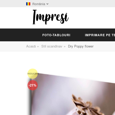
România
FOTO-TABLOURI
IMPRIMARE PE T
»
»
Acasă
Stil scandinav
Dry Poppy flower
REDUCERE
-21%