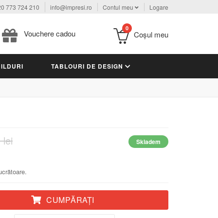
0 773 724 210
info@impresi.ro
Contul meu
Logare
0
Vouchere cadou
Coşul meu
ILDURI
TABLOURI DE DESIGN
 lei
Skladem
lucrătoare.
CUMPĂRAŢI