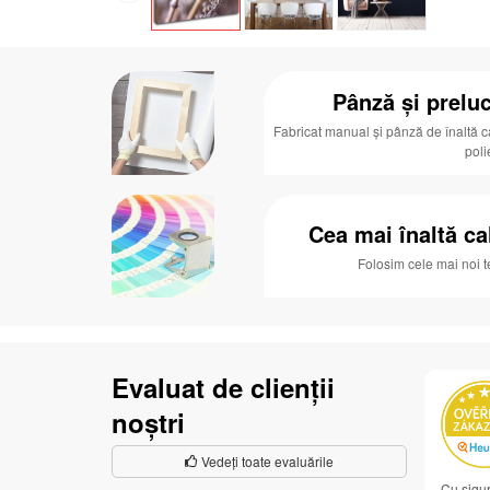
Pânză și preluc
Fabricat manual și pânză de înaltă c
poli
Cea mai înaltă ca
Folosim cele mai noi 
Evaluat de clienții
noștri
Vedeți toate evaluările
Cu sigur