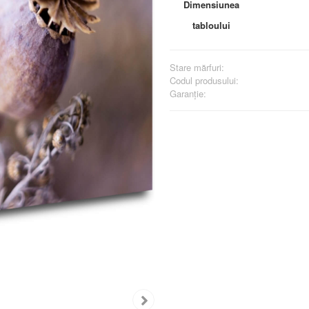
Dimensiunea
tabloului
Stare mărfuri:
Codul produsului:
Garanţie: