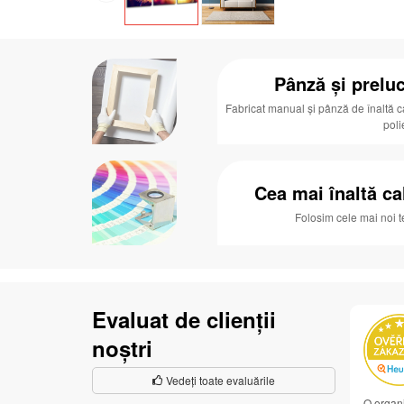
Pânză și preluc
Fabricat manual și pânză de înaltă c
poli
Cea mai înaltă ca
Folosim cele mai noi 
Evaluat de clienții
noștri
Vedeți toate evaluările
O organi