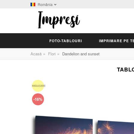
România
FOTO-TABLOURI
IMPRIMARE PE T
»
»
Acasă
Flori
Dandelion and sunset
TABLO
REDUCERE
-16%