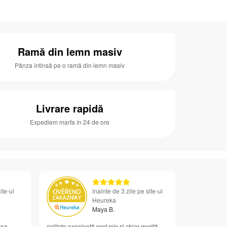
Ramă din lemn masiv
Pânza întinsă pe o ramă din lemn masiv
Livrare rapidă
Expediem marfa în 24 de ore
ite-ul
înainte de 3 zile pe site-ul
Heureka
Maya B.
tea
calitate excelentă preț mic și chiar merită