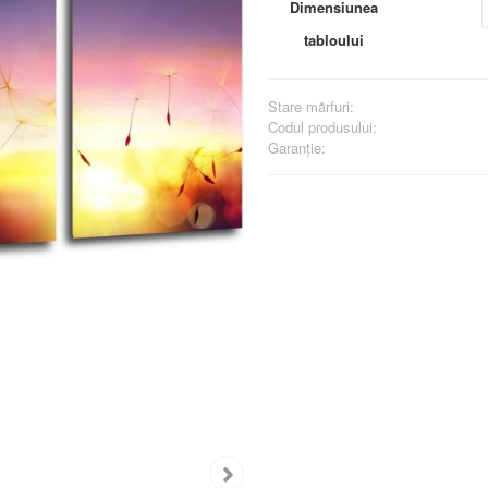
Dimensiunea
tabloului
Stare mărfuri:
Codul produsului:
Garanţie: