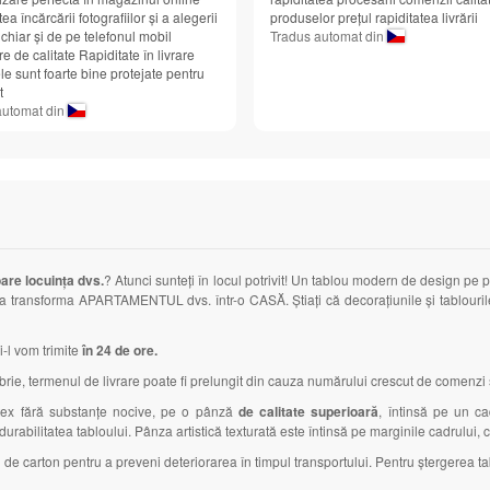
ea încărcării fotografiilor și a alegerii
produselor prețul rapiditatea livrării
 chiar și de pe telefonul mobil
Tradus automat din
e de calitate Rapiditate în livrare
e sunt foarte bine protejate pentru
t
automat din
are locuința dvs.
? Atunci sunteți în locul potrivit! Un tablou modern de design pe 
și va transforma APARTAMENTUL dvs. într-o CASĂ. Știați că decorațiunile și tablouri
i-l vom trimite
în 24 de ore.
, termenul de livrare poate fi prelungit din cauza numărului crescut de comenzi și
latex fără substanțe nocive, pe o pânză
de calitate superioară
, întinsă pe un c
i durabilitatea tabloului. Pânza artistică texturată este întinsă pe marginile cadrului,
 de carton pentru a preveni deteriorarea în timpul transportului. Pentru ștergerea tab