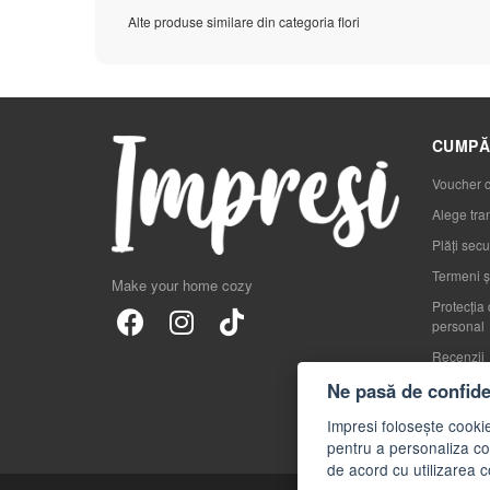
Alte produse similare din categoria flori
CUMPĂ
Voucher 
Alege tra
Plăți secu
Termeni și
Make your home cozy
Protecția 
personal
Recenzii
Blog
Ne pasă de confiden
FAQs
Impresi folosește cookie
pentru a personaliza con
de acord cu utilizarea c