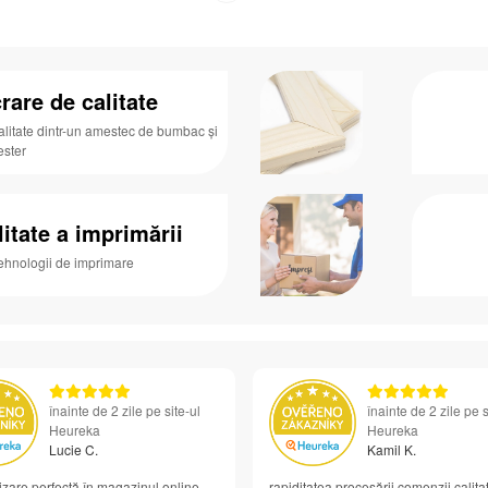
rare de calitate
alitate dintr-un amestec de bumbac și
ester
litate a imprimării
tehnologii de imprimare
înainte de 2 zile pe site-ul
înainte de 2 zile pe s
Heureka
Heureka
Lucie C.
Kamil K.
zare perfectă în magazinul online
rapiditatea procesării comenzii calita