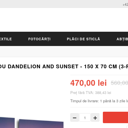
+42
EXTILE
FOTOCĂRȚI
PLĂCI DE STICLĂ
ABȚIB
U DANDELION AND SUNSET - 150 X 70 CM (3-
470,00 lei
560,00
Preţ fără TVA: 388,43 lei
Timpul de livrare: 1 până la 3 zile 