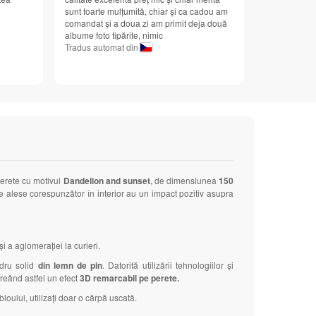
sunt foarte mulțumită, chiar și ca cadou am
comandat și a doua zi am primit deja două
albume foto tipărite, nimic
Tradus automat din
perete cu motivul
Dandelion and sunset
, de dimensiunea
150
le alese corespunzător în interior au un impact pozitiv asupra
 a aglomerației la curieri.
adru solid
din lemn de pin
. Datorită utilizării tehnologiilor și
 creând astfel un efect
3D remarcabil pe perete.
loului, utilizați doar o cârpă uscată.