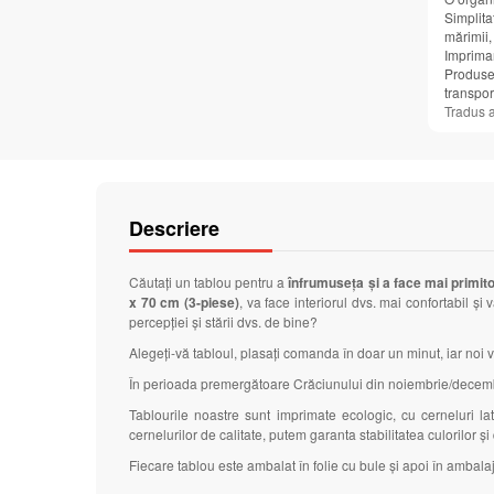
Simplitat
mărimii,
Imprimar
Produsel
transpor
Tradus 
Descriere
Căutați un tablou pentru a
înfrumuseța și a face mai primito
x 70 cm (3-piese)
, va face interiorul dvs. mai confortabil 
percepției și stării dvs. de bine?
Alegeți-vă tabloul, plasați comanda în doar un minut, iar noi v
În perioada premergătoare Crăciunului din noiembrie/decembrie
Tablourile noastre sunt imprimate ecologic, cu cerneluri 
cernelurilor de calitate, putem garanta stabilitatea culorilor ș
Fiecare tablou este ambalat în folie cu bule și apoi în ambalaj