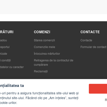
RĂTURI
COMENZI
CONTACTE
cadou
Starea comenzii
Contacte
nsportul
Comenzile mele
Formular de contact
rizate
Înlocuirea mărfurilor
 condiții
Retragerea de la contractul de
cumpărare
datelor cu caracter
Reclamaţii
țialitatea ta
-uri pentru a asigura funcționalitatea site-ului web și
ținutul site-ului. Făcând clic pe „Am înțeles”, sunteți
R
ookie-urilor.