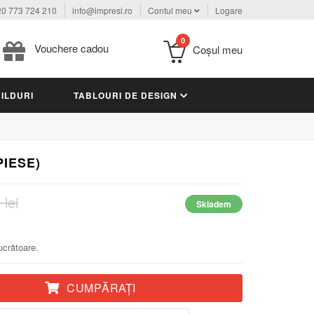
0 773 724 210
info@impresi.ro
Contul meu
Logare
0
Vouchere cadou
Coşul meu
ILDURI
TABLOURI DE DESIGN
PIESE)
 lei
Skladem
lucrătoare.
CUMPĂRAŢI