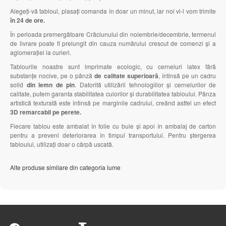
Alegeți-vă tabloul, plasați comanda în doar un minut, iar noi vi-l vom trimite
în 24 de ore.
În perioada premergătoare Crăciunului din noiembrie/decembrie, termenul
de livrare poate fi prelungit din cauza numărului crescut de comenzi și a
aglomerației la curieri.
Tablourile noastre sunt imprimate ecologic, cu cerneluri latex fără
substanțe nocive, pe o pânză
de calitate superioară
, întinsă pe un cadru
solid
din lemn de pin
. Datorită utilizării tehnologiilor și cernelurilor de
calitate, putem garanta stabilitatea culorilor și durabilitatea tabloului. Pânza
artistică texturată este întinsă pe marginile cadrului, creând astfel un efect
3D remarcabil pe perete.
Fiecare tablou este ambalat în folie cu bule și apoi în ambalaj de carton
pentru a preveni deteriorarea în timpul transportului. Pentru ștergerea
tabloului, utilizați doar o cârpă uscată.
Alte produse similare din categoria lume