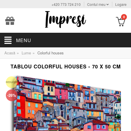
+420 773 724 210
Contul meu
Logare
0
MENU
»
»
Acasă
Lume
Colorful houses
TABLOU COLORFUL HOUSES - 70 X 50 CM
REDUCERE
-26%