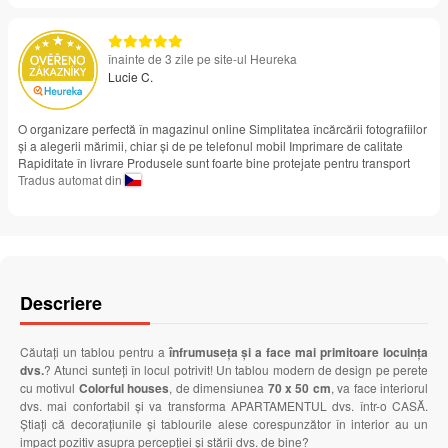
înainte de 3 zile pe site-ul Heureka
Lucie C.
O organizare perfectă în magazinul online Simplitatea încărcării fotografiilor
și a alegerii mărimii, chiar și de pe telefonul mobil Imprimare de calitate
Rapiditate în livrare Produsele sunt foarte bine protejate pentru transport
Tradus automat din
Descriere
Căutați un tablou pentru a
înfrumuseța și a face mai primitoare locuința
dvs.
? Atunci sunteți în locul potrivit! Un tablou modern de design pe perete
cu motivul
Colorful houses
, de dimensiunea
70 x 50 cm
, va face interiorul
dvs. mai confortabil și va transforma APARTAMENTUL dvs. într-o CASĂ.
Știați că decorațiunile și tablourile alese corespunzător în interior au un
impact pozitiv asupra percepției și stării dvs. de bine?