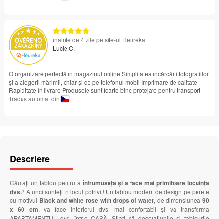
înainte de 4 zile pe site-ul Heureka
Lucie C.
O organizare perfectă în magazinul online Simplitatea încărcării fotografiilor
și a alegerii mărimii, chiar și de pe telefonul mobil Imprimare de calitate
Rapiditate în livrare Produsele sunt foarte bine protejate pentru transport
Tradus automat din
Descriere
Căutați un tablou pentru a
înfrumuseța și a face mai primitoare locuința
dvs.
? Atunci sunteți în locul potrivit! Un tablou modern de design pe perete
cu motivul
Black and white rose with drops of water
, de dimensiunea
90
x 60 cm
, va face interiorul dvs. mai confortabil și va transforma
APARTAMENTUL dvs. într-o CASĂ. Știați că decorațiunile și tablourile