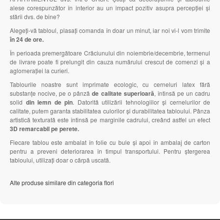
alese corespunzător în interior au un impact pozitiv asupra percepției și
stării dvs. de bine?
Alegeți-vă tabloul, plasați comanda în doar un minut, iar noi vi-l vom trimite
în 24 de ore.
În perioada premergătoare Crăciunului din noiembrie/decembrie, termenul
de livrare poate fi prelungit din cauza numărului crescut de comenzi și a
aglomerației la curieri.
Tablourile noastre sunt imprimate ecologic, cu cerneluri latex fără
substanțe nocive, pe o pânză
de calitate superioară
, întinsă pe un cadru
solid
din lemn de pin
. Datorită utilizării tehnologiilor și cernelurilor de
calitate, putem garanta stabilitatea culorilor și durabilitatea tabloului. Pânza
artistică texturată este întinsă pe marginile cadrului, creând astfel un efect
3D remarcabil pe perete.
Fiecare tablou este ambalat în folie cu bule și apoi în ambalaj de carton
pentru a preveni deteriorarea în timpul transportului. Pentru ștergerea
tabloului, utilizați doar o cârpă uscată.
Alte produse similare din categoria flori