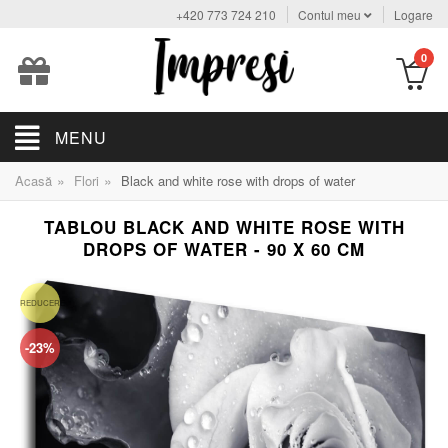
+420 773 724 210
Contul meu
Logare
0
MENU
»
»
Acasă
Flori
Black and white rose with drops of water
TABLOU BLACK AND WHITE ROSE WITH
DROPS OF WATER - 90 X 60 CM
REDUCERE
-23%