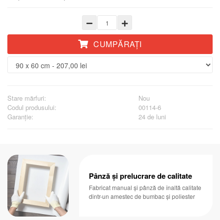
CUMPĂRAŢI
Stare mărfuri:
Nou
Codul produsului:
00114-6
Garanţie:
24 de luni
Pânză și prelucrare de calitate
Fabricat manual și pânză de înaltă calitate
dintr-un amestec de bumbac și poliester