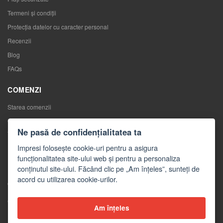
Termeni și condiții
Protecția datelor cu caracter personal
Recenzii
Blog
FAQs
COMENZI
Starea comenzii
Comenzile mele
Ne pasă de confidențialitatea ta
Înlocuirea mărfurilor
Impresi folosește cookie-uri pentru a asigura
Retragerea de la contractul de cumpărare
funcționalitatea site-ului web și pentru a personaliza
Reclamaţii
conținutul site-ului. Făcând clic pe „Am înțeles”, sunteți de
acord cu utilizarea cookie-urilor.
CONTACTE
Contacte
Am înțeles
Formular de contact