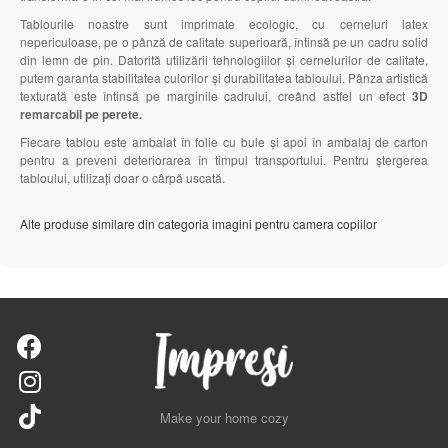
Tablourile noastre sunt imprimate ecologic, cu cerneluri latex
nepericuloase, pe o pânză de calitate superioară, întinsă pe un cadru solid
din lemn de pin. Datorită utilizării tehnologiilor și cernelurilor de calitate,
putem garanta stabilitatea culorilor și durabilitatea tabloului. Pânza artistică
texturată este întinsă pe marginile cadrului, creând astfel un efect
3D
remarcabil pe perete.
Fiecare tablou este ambalat în folie cu bule și apoi în ambalaj de carton
pentru a preveni deteriorarea în timpul transportului. Pentru ștergerea
tabloului, utilizați doar o cârpă uscată.
Alte produse similare din categoria imagini pentru camera copiilor
Make your home cozy