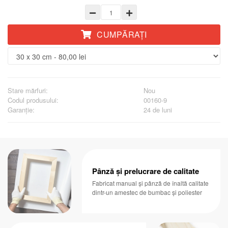
CUMPĂRAŢI
Stare mărfuri:
Nou
Codul produsului:
00160-9
Garanţie:
24 de luni
Pânză și prelucrare de calitate
Fabricat manual și pânză de înaltă calitate
dintr-un amestec de bumbac și poliester