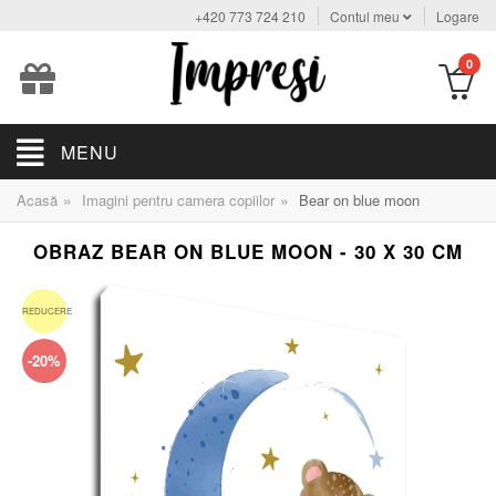
+420 773 724 210
Contul meu
Logare
0
MENU
»
»
Acasă
Imagini pentru camera copiilor
Bear on blue moon
OBRAZ BEAR ON BLUE MOON - 30 X 30 CM
REDUCERE
-20%