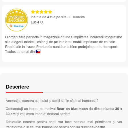
înainte de 4 zile pe site-ul Heureka
Lucie C.
O organizare perfectă în magazinul online Simplitatea încărcării fotografiilor
și a alegerii mărimii, chiar și de pe telefonul mobil Imprimare de calitate
Rapiditate în livrare Produsele sunt foarte bine protejate pentru transport
Tradus automat din
Descriere
Amenajați camera copilului și doriți să fie cât mai frumoasă?
Comandați un tablou cu motivul
Bear on blue moon
de dimensiunea
30 x
30 cm
și veți avea imediat decorul perfect.
Tablourile noastre pentru copii vor face camera mai primitoare și vor
transforma-o în cel mai frumos loc pentru copilul dumneavoastră.