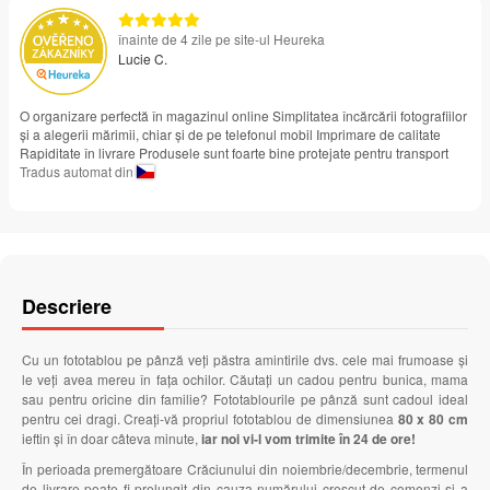
înainte de 4 zile pe site-ul Heureka
Lucie C.
O organizare perfectă în magazinul online Simplitatea încărcării fotografiilor
și a alegerii mărimii, chiar și de pe telefonul mobil Imprimare de calitate
Rapiditate în livrare Produsele sunt foarte bine protejate pentru transport
Tradus automat din
Descriere
Cu un fototablou pe pânză veți păstra amintirile dvs. cele mai frumoase și
le veți avea mereu în fața ochilor. Căutați un cadou pentru bunica, mama
sau pentru oricine din familie? Fototablourile pe pânză sunt cadoul ideal
pentru cei dragi. Creați-vă propriul fototablou de dimensiunea
80 x 80 cm
ieftin și în doar câteva minute,
iar noi vi-l vom trimite în 24 de ore!
În perioada premergătoare Crăciunului din noiembrie/decembrie, termenul
de livrare poate fi prelungit din cauza numărului crescut de comenzi și a