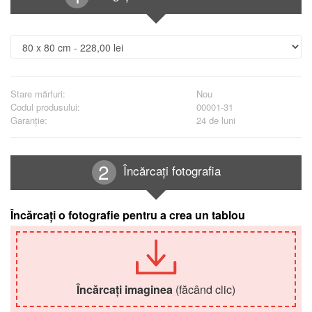
Stare mărfuri:
Nou
Codul produsului:
00001-31
Garanţie:
24 de luni
Încărcați fotografia
Încărcați o fotografie pentru a crea un tablou
Încărcați imaginea
(făcând clic)