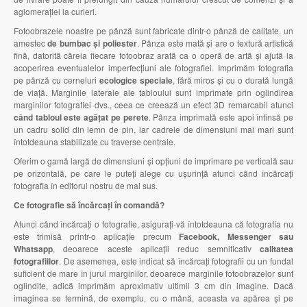
aglomerației la curieri.
Fotoobrazele noastre pe pânză sunt fabricate dintr-o pânză de calitate, un
amestec
de bumbac și poliester
. Pânza este mată și are o textură artistică
fină, datorită căreia fiecare fotoobraz arată ca o operă de artă și ajută la
acoperirea eventualelor imperfecțiuni ale fotografiei. Imprimăm fotografia
pe pânză cu cerneluri
ecologice speciale
, fără miros și cu o durată lungă
de viață. Marginile laterale ale tabloului sunt imprimate prin oglindirea
marginilor fotografiei dvs., ceea ce creează un efect 3D remarcabil atunci
când tabloul este agățat pe perete
. Pânza imprimată este apoi întinsă pe
un cadru solid din lemn de pin, iar cadrele de dimensiuni mai mari sunt
întotdeauna stabilizate cu traverse centrale.
Oferim o gamă largă de dimensiuni și opțiuni de imprimare pe verticală sau
pe orizontală, pe care le puteți alege cu ușurință atunci când încărcați
fotografia în editorul nostru de mai sus.
Ce fotografie să încărcați în comandă?
Atunci când încărcați o fotografie, asigurați-vă întotdeauna că fotografia nu
este trimisă printr-o aplicație precum
Facebook, Messenger sau
Whatsapp
, deoarece aceste aplicații reduc semnificativ
calitatea
fotografiilor
. De asemenea, este indicat să încărcați fotografii cu un fundal
suficient de mare în jurul marginilor, deoarece marginile fotoobrazelor sunt
oglindite, adică imprimăm aproximativ ultimii 3 cm din imagine. Dacă
imaginea se termină, de exemplu, cu o mână, aceasta va apărea și pe