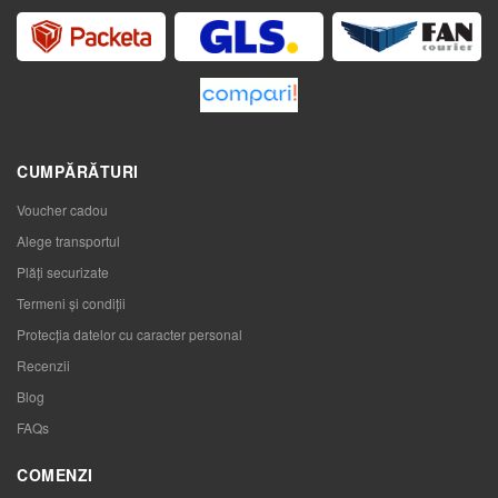
CUMPĂRĂTURI
Voucher cadou
Alege transportul
Plăți securizate
Termeni și condiții
Protecția datelor cu caracter personal
Recenzii
Blog
FAQs
COMENZI