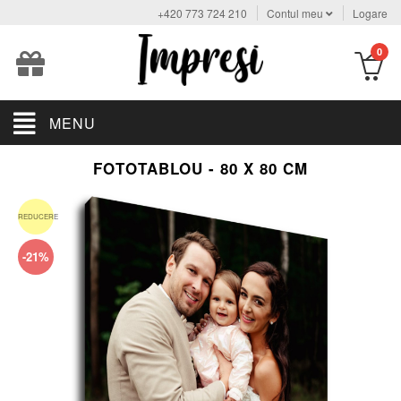
+420 773 724 210
Contul meu
Logare
0
MENU
FOTOTABLOU - 80 X 80 CM
REDUCERE
-21%