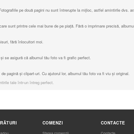
ografiile pe două pagini nu sunt întrerupte la mijloc, astfel amintirile dvs. ara
care sunt printre cele mai bune de pe piață. Fără o imprimare precisă, albumul 
uri, fără înlocuitori moi.
i se asigură că albumul tău foto va fi grafic perfect.
 pagină și clipart-uri. Cu ajutorul lor, albumul tău foto va fi viu și original.
rile tale într-un întreg perfect.
RĂTURI
COMENZI
CONTACTE
cadou
Starea comenzii
Contacte