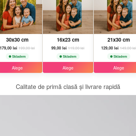
30x30 cm
16x23 cm
21x30 cm
179,00 lei
99,00 lei
129,00 lei
199,00 lei
119,00 lei
149,00 le
Skladem
Skladem
Skladem
Alege
Alege
Alege
Calitate de primă clasă și livrare rapidă