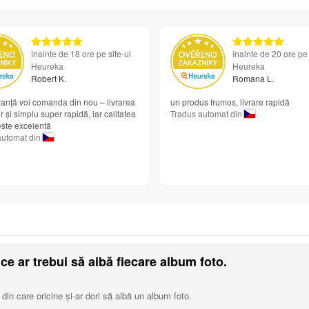
înainte de 18 ore pe site-ul
înainte de 20 ore pe 
Heureka
Heureka
Robert K.
Romana L.
anță voi comanda din nou – livrarea
un produs frumos, livrare rapidă
r și simplu super rapidă, iar calitatea
Tradus automat din
 este excelentă
automat din
ce ar trebui să aibă fiecare album foto.
 din care oricine și-ar dori să aibă un album foto.