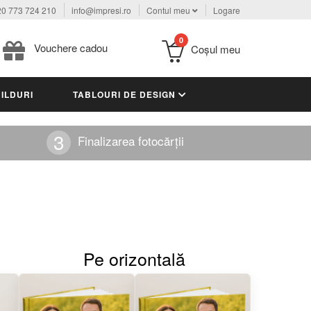
0 773 724 210
info@impresi.ro
Contul meu
Logare
0
Vouchere cadou
Coşul meu
ILDURI
TABLOURI DE DESIGN
Finalizarea fotocărții
Pe orizontală