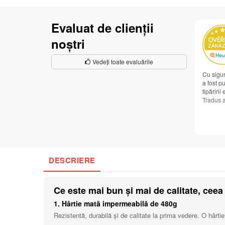
Evaluat de clienții
noștri
Vedeți toate evaluările
Cu sigur
a fost pu
tipăririi
Tradus 
DESCRIERE
Ce este mai bun și mai de calitate, ceea 
1. Hârtie mată impermeabilă de 480g
Rezistentă, durabilă și de calitate la prima vedere. O hârtie