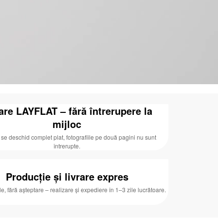
are LAYFLAT – fără întrerupere la
mijloc
 se deschid complet plat, fotografiile pe două pagini nu sunt
întrerupte.
Producție și livrare expres
ale, fără așteptare – realizare și expediere în 1–3 zile lucrătoare.