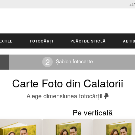
+42
EXTILE
FOTOCĂRȚI
PLĂCI DE STICLĂ
ABȚIB
Șablon fotocarte
Carte Foto din Calatorii
Alege dimensiunea fotocărții
Pe verticală