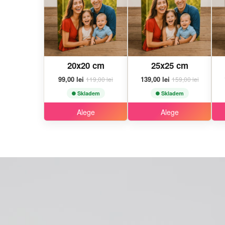
20x20 cm
25x25 cm
99,00 lei
139,00 lei
119,00 lei
159,00 lei
Skladem
Skladem
Alege
Alege