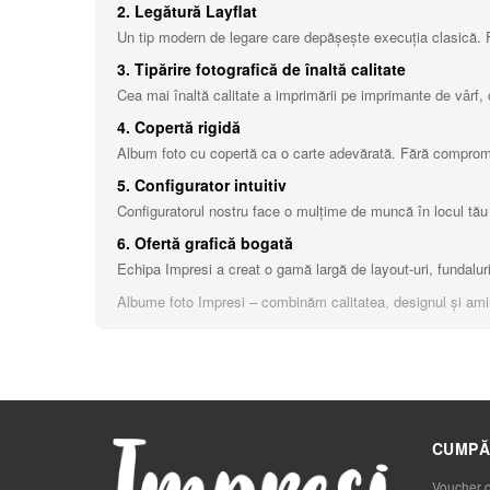
2. Legătură Layflat
Un tip modern de legare care depășește execuția clasică. Fot
3. Tipărire fotografică de înaltă calitate
Cea mai înaltă calitate a imprimării pe imprimante de vârf, 
4. Copertă rigidă
Album foto cu copertă ca o carte adevărată. Fără compromis
5. Configurator intuitiv
Configuratorul nostru face o mulțime de muncă în locul tău ș
6. Ofertă grafică bogată
Echipa Impresi a creat o gamă largă de layout-uri, fundaluri de
Albume foto Impresi – combinăm calitatea, designul și aminti
CUMPĂ
Voucher 